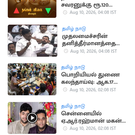
சவரனுக்கு ரூ.120
குறைந்தது
Aug 10, 2026, 04:08 IST
தமிழ் நாடு
முதலமைச்சரின்
தனித்தீர்மானத்தை
அனைவரும் ஆதரிக்க
Aug 10, 2026, 04:08 IST
வேண்டும்: அமைச்சர்
விஸ்வநாதன்
தமிழ் நாடு
பொறியியல் துணை
கலந்தாய்வு: ஆக.17
முதல் 31 வரை
Aug 10, 2026, 02:08 IST
மாணவர்கள்
விண்ணப்பிக்கலாம்
தமிழ் நாடு
சென்னையில்
ஏ.ஆர்.ரஹ்மான் மகன்
கார் விபத்தில்
Aug 10, 2026, 02:08 IST