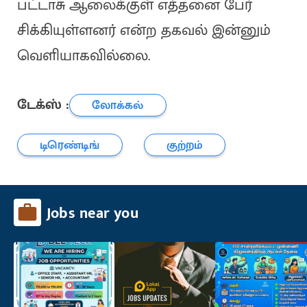
பட்டாசு ஆலைக்குள் எத்தனை பேர்
சிக்கியுள்ளனர் என்ற தகவல் இன்னும்
வெளியாகவில்லை.
டேக்ஸ் :
லோக்கல்
டிரெண்டிங்
குற்றம்
Jobs near you