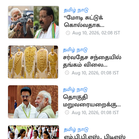
சிக்கியது
தமிழ் நாடு
“மோடி சுட்டுக்
கொல்வதாக
மிரட்டினாலும்
Aug 10, 2026, 02:08 IST
கேரளத்தில் வந்தே
மாதரம் பாடப்படாது”..
தமிழ் நாடு
காங். எம்.பி.
சர்வதேச சந்தையில்
தங்கம் விலை
மளமளவென
Aug 10, 2026, 01:08 IST
குறைந்தது
தமிழ் நாடு
தொகுதி
மறுவரையறைக்கு
திமுக ஆதரவை பெற
Aug 10, 2026, 01:08 IST
பாஜக திட்டம்?
தமிழ் நாடு
எம்.பி.பி.எஸ்., பிடிஎஸ்