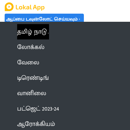
ஆப்பை டவுன்லோட் செய்யவும்
தமிழ் நாடு
லோக்கல்
வேலை
டிரெண்டிங்
வானிலை
பட்ஜெட் 2023-24
ஆரோக்கியம்