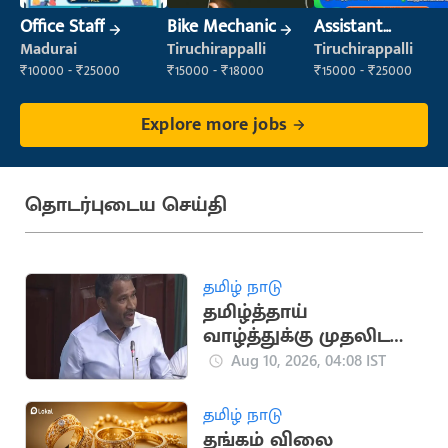
Office Staff
Bike Mechanic
Assistant
Manager
Madurai
Tiruchirappalli
Tiruchirappalli
₹10000 - ₹25000
₹15000 - ₹18000
₹15000 - ₹25000
Explore more jobs
தொடர்புடைய செய்தி
தமிழ் நாடு
தமிழ்த்தாய்
வாழ்த்துக்கு முதலிடம்
வழங்கும் தீர்மானம்:
Aug 10, 2026, 04:08 IST
விசிக, காங்கிரஸ்
ஆதரவு
தமிழ் நாடு
தங்கம் விலை