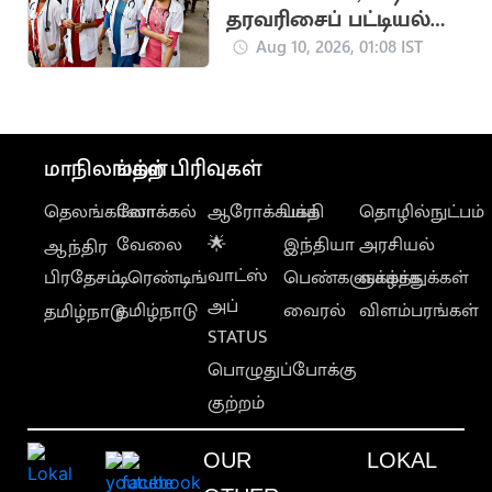
தரவரிசைப் பட்டியல்
இன்று வெளியீடு
Aug 10, 2026, 01:08 IST
மாநிலங்கள்
மற்ற பிரிவுகள்
தெலங்கானா
லோக்கல்
ஆரோக்கியம்
பக்தி
தொழில்நுட்பம்
வேலை
🌟
இந்தியா
அரசியல்
ஆந்திர
வாட்ஸ்
பிரதேசம்
டிரெண்டிங்
பெண்களுக்காக
வாழ்த்துக்கள்
அப்
தமிழ்நாடு
வைரல்
விளம்பரங்கள்
தமிழ்நாடு
STATUS
பொழுதுப்போக்கு
குற்றம்
OUR
LOKAL