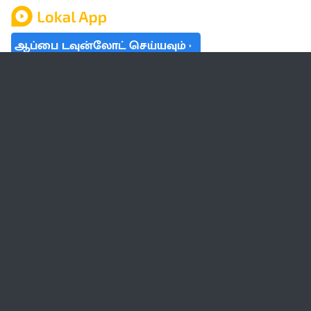
ஆப்பை டவுன்லோட் செய்யவும்
தமிழ் நாடு
லோக்கல்
வேலை
டிரெண்டிங்
வானிலை
பட்ஜெட் 2023-24
ஆரோக்கியம்