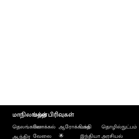
மாநிலங்கள்
மற்ற பிரிவுகள்
தெலங்கானா
லோக்கல்
ஆரோக்கியம்
பக்தி
தொழில்நுட்பம்
வேலை
🌟
இந்தியா
அரசியல்
ஆந்திர