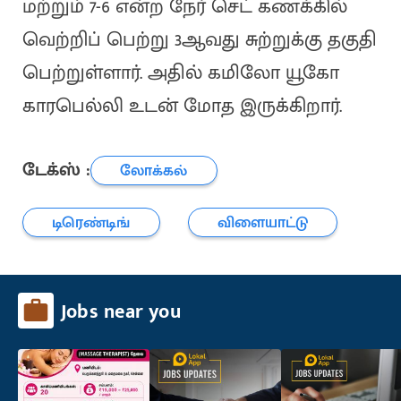
மற்றும் 7-6 என்ற நேர் செட் கணக்கில்
வெற்றிப் பெற்று 3ஆவது சுற்றுக்கு தகுதி
பெற்றுள்ளார். அதில் கமிலோ யூகோ
காரபெல்லி உடன் மோத இருக்கிறார்.
டேக்ஸ் :
லோக்கல்
டிரெண்டிங்
விளையாட்டு
Jobs near you