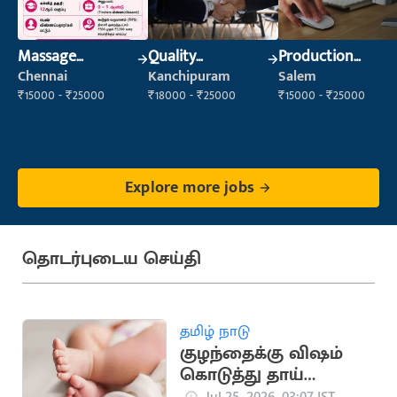
Massage
Quality
Production
Therapist
Inspector
Supervisor
Chennai
Kanchipuram
Salem
₹15000 - ₹25000
₹18000 - ₹25000
₹15000 - ₹25000
Explore more jobs
தொடர்புடைய செய்தி
தமிழ் நாடு
குழந்தைக்கு விஷம்
கொடுத்து தாய்
தற்கொலை முயற்சி..
Jul 25, 2026, 03:07 IST