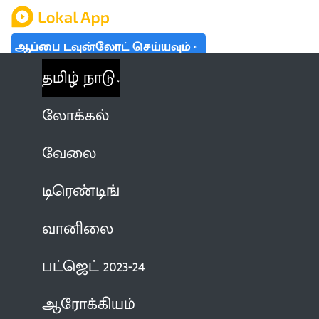
ஆப்பை டவுன்லோட் செய்யவும்
தமிழ் நாடு
லோக்கல்
வேலை
டிரெண்டிங்
வானிலை
பட்ஜெட் 2023-24
ஆரோக்கியம்