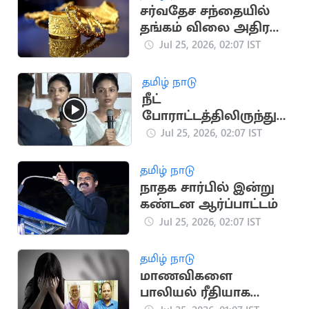
சர்வதேச சந்தையில்
தங்கம் விலை அதிரடி
மாற்றம்
Jul 25, 2026, 02:07 IST
தமிழ் நாடு
நீட்
போராட்டத்திலிருந்து
அப்புறப்படுத்தப்பட்ட
Jul 25, 2026, 02:07 IST
நடிகை சனம் ஷெட்டி
தமிழ் நாடு
நாதக சார்பில் இன்று
கண்டன ஆர்ப்பாட்டம்
Jul 25, 2026, 02:07 IST
தமிழ் நாடு
மாணவிகளை
பாலியல் ரீதியாக