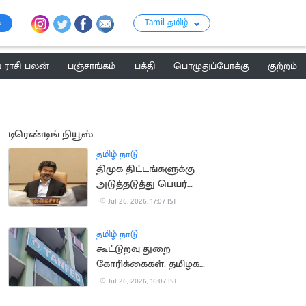
Tamil தமிழ்
ராசி பலன்
பஞ்சாங்கம்
பக்தி
பொழுதுப்போக்கு
குற்றம்
டிரெண்டிங் நியூஸ்
தமிழ் நாடு
திமுக திட்டங்களுக்கு
அடுத்தடுத்து பெயர்
மாற்றம்
Jul 26, 2026, 17:07 IST
தமிழ் நாடு
கூட்டுறவு துறை
கோரிக்கைகள்: தமிழக
அரசு வழிகாட்டு
Jul 26, 2026, 16:07 IST
நெறிமுறைகள்