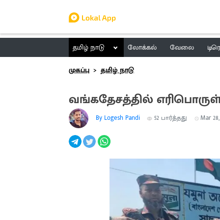
தமிழ் நாடு
லோக்கல்
வேலை
டிர
முகப்பு
தமிழ் நாடு
வங்கதேசத்தில் எரிபொருள்
By Logesh Pandi
52
பார்த்தது
Mar 28,