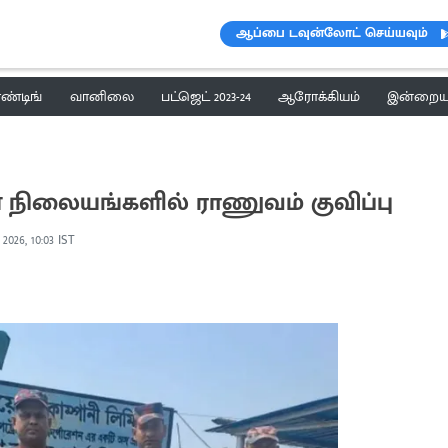
ஆப்பை டவுன்லோட் செய்யவும்
ெண்டிங்
வானிலை
பட்ஜெட் 2023-24
ஆரோக்கியம்
இன்றைய 
 நிலையங்களில் ராணுவம் குவிப்பு
 2026, 10:03 IST