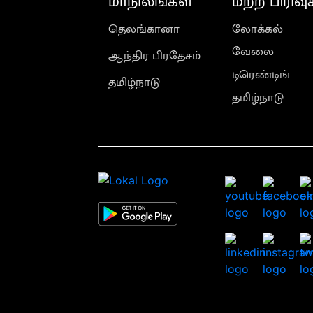
மாநிலங்கள்
மற்ற பிரிவு
தெலங்கானா
லோக்கல்
வேலை
ஆந்திர பிரதேசம்
டிரெண்டிங்
தமிழ்நாடு
தமிழ்நாடு