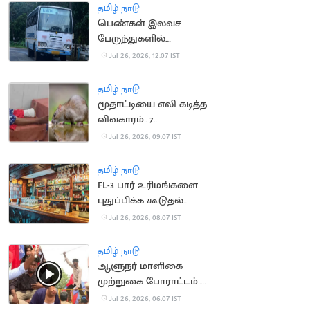
வெளியீடு
தமிழ் நாடு
பெண்கள் இலவச
பேருந்துகளில்
ஆண்களுக்கு
Jul 26, 2026, 12:07 IST
'கட்டணமில்லா'
பயணச்சீட்டு
தமிழ் நாடு
மூதாட்டியை எலி கடித்த
விவகாரம்.. 7
நாட்களுக்குள்
Jul 26, 2026, 09:07 IST
பதிலளிக்க உத்தரவு
தமிழ் நாடு
FL-3 பார் உரிமங்களை
புதுப்பிக்க கூடுதல்
அவகாசம்: தமிழக அரசு
Jul 26, 2026, 08:07 IST
அரசாணை
தமிழ் நாடு
ஆளுநர் மாளிகை
முற்றுகை போராட்டம்..
மாணவர்கள் கைது
Jul 26, 2026, 06:07 IST