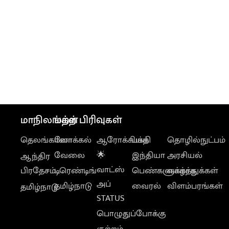
மாநிலங்கள்
மற்ற பிரிவுகள்
தெலங்கானா
லோக்கல்
ஆரோக்கியம்
பக்தி
தொழில்நுட்பம்
வேலை
🌟
இந்தியா
அரசியல்
ஆந்திர
வாட்ஸ்
பிரதேசம்
டிரெண்டிங்
பெண்களுக்காக
வாழ்த்துக்கள்
அப்
தமிழ்நாடு
வைரல்
விளம்பரங்கள்
தமிழ்நாடு
STATUS
பொழுதுப்போக்கு
குற்றம்