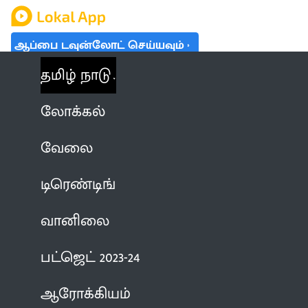
ஆப்பை டவுன்லோட் செய்யவும்
தமிழ் நாடு
லோக்கல்
வேலை
டிரெண்டிங்
வானிலை
பட்ஜெட் 2023-24
ஆரோக்கியம்