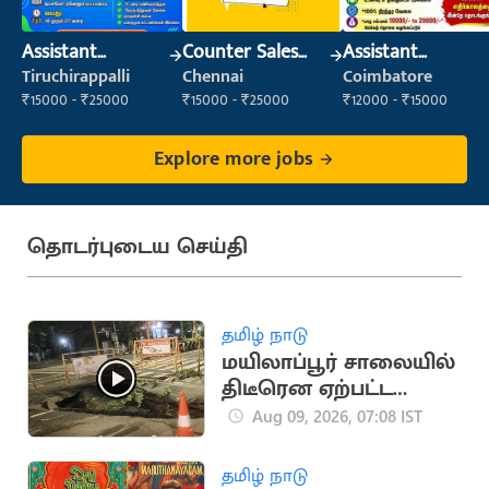
Assistant
Counter Sales
Assistant
Manager
Executive (Retail
Manager
Tiruchirappalli
Chennai
Coimbatore
Sales)
₹15000 - ₹25000
₹15000 - ₹25000
₹12000 - ₹15000
Explore more jobs
தொடர்புடைய செய்தி
தமிழ் நாடு
மயிலாப்பூர் சாலையில்
திடீரென ஏற்பட்ட
பள்ளத்தால் வாகன
Aug 09, 2026, 07:08 IST
ஓட்டிகள் அவதி
தமிழ் நாடு