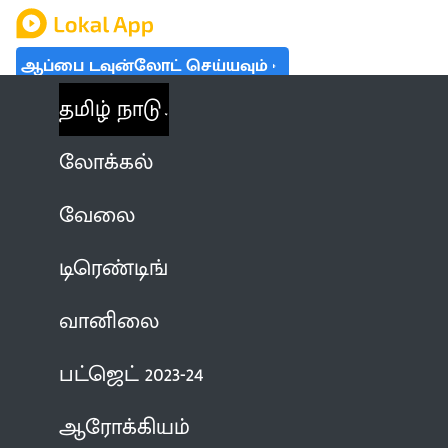
ஆப்பை டவுன்லோட் செய்யவும்
தமிழ் நாடு
லோக்கல்
வேலை
டிரெண்டிங்
வானிலை
பட்ஜெட் 2023-24
ஆரோக்கியம்