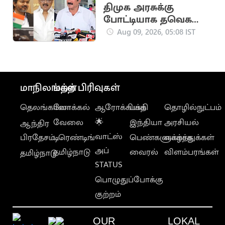
திமுக அரசுக்கு
போட்டியாக தவெக
அரசும்.. - அன்புமணி
Aug 09, 2026, 05:08 IST
விமர்சனம்
மாநிலங்கள்
மற்ற பிரிவுகள்
தெலங்கானா
லோக்கல்
ஆரோக்கியம்
பக்தி
தொழில்நுட்பம்
வேலை
🌟
இந்தியா
அரசியல்
ஆந்திர
வாட்ஸ்
பிரதேசம்
டிரெண்டிங்
பெண்களுக்காக
வாழ்த்துக்கள்
அப்
தமிழ்நாடு
வைரல்
விளம்பரங்கள்
தமிழ்நாடு
STATUS
பொழுதுப்போக்கு
குற்றம்
OUR
LOKAL