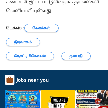
கடைகள் மூடப்பட்டுள்ளதாக தகவல்கள்
வெளியாகியுள்ளது.
டேக்ஸ் :
லோக்கல்
நிர்வாகம்
நோட்டிபிகேஷன்
தளபதி
Jobs near you