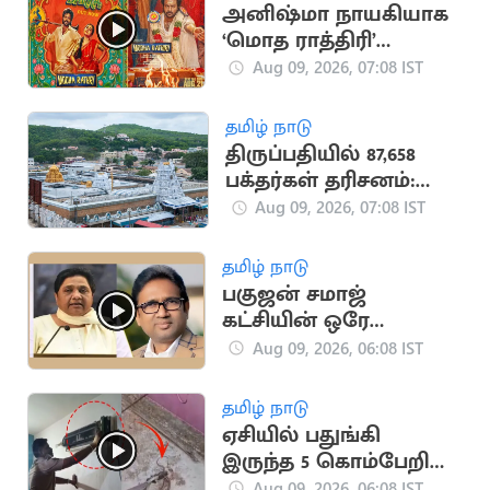
அனிஷ்மா நாயகியாக
‘மொத ராத்திரி’
ஆகஸ்ட் 21ல் வெளியீடு
Aug 09, 2026, 07:08 IST
தமிழ் நாடு
திருப்பதியில் 87,658
பக்தர்கள் தரிசனம்:
ரூ.4.13 கோடி உண்டியல்
Aug 09, 2026, 07:08 IST
காணிக்கை
தமிழ் நாடு
பகுஜன் சமாஜ்
கட்சியின் ஒரே
எம்எல்ஏ காலமானார்
Aug 09, 2026, 06:08 IST
தமிழ் நாடு
ஏசியில் பதுங்கி
இருந்த 5 கொம்பேறி
மூக்கன் பாம்புகள்
Aug 09, 2026, 06:08 IST