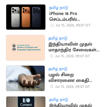
உயர்நீதிமன்றம்
நோட்டீஸ்
தமிழ் நாடு
iPhone 18 Pro
செப்டம்பரில்
அறிமுகமாக வாய்ப்பு
Jul 15, 2026, 09:07 IST
தமிழ் நாடு
இந்தியாவின் முதல்
மாதாந்திர சேவைகள்
உற்பத்தி குறியீடு
Jul 15, 2026, 09:07 IST
அறிமுகம்
தமிழ் நாடு
புழல் சிறை
விசாரணை கைதி
மாரடைப்பால் திடீர்
Jul 15, 2026, 09:07 IST
உயிரிழப்பு
தமிழ் நாடு
இந்தியாவில் முதல்