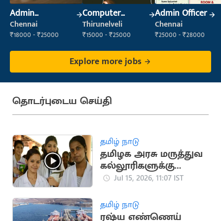
Admin
Computer
Admin Officer
Supervisor
Operator
Chennai
Thirunelveli
Chennai
₹18000 - ₹25000
₹15000 - ₹25000
₹25000 - ₹28000
Explore more jobs
தொடர்புடைய செய்தி
தமிழ் நாடு
தமிழக அரசு மருத்துவ
கல்லூரிகளுக்கு
கூடுதலாக 150
Jul 15, 2026, 11:07 IST
இடங்கள் ஒதுக்கீடு
தமிழ் நாடு
ரஷ்ய எண்ணெய்