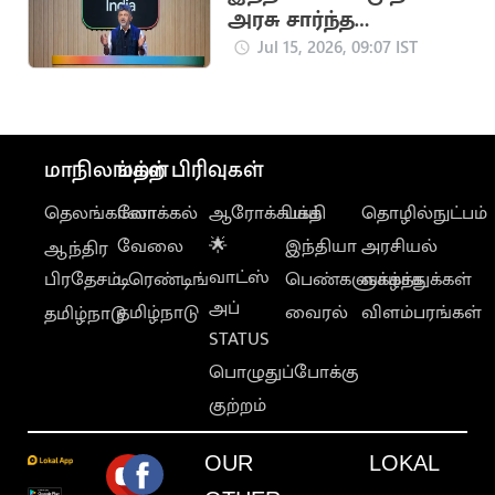
அரசு சார்ந்த
செயற்கை
Jul 15, 2026, 09:07 IST
நுண்ணறிவுப்
பல்கலைக்கழகம்
அறிவிப்பு
மாநிலங்கள்
மற்ற பிரிவுகள்
தெலங்கானா
லோக்கல்
ஆரோக்கியம்
பக்தி
தொழில்நுட்பம்
வேலை
🌟
இந்தியா
அரசியல்
ஆந்திர
வாட்ஸ்
பிரதேசம்
டிரெண்டிங்
பெண்களுக்காக
வாழ்த்துக்கள்
அப்
தமிழ்நாடு
வைரல்
விளம்பரங்கள்
தமிழ்நாடு
STATUS
பொழுதுப்போக்கு
குற்றம்
OUR
LOKAL