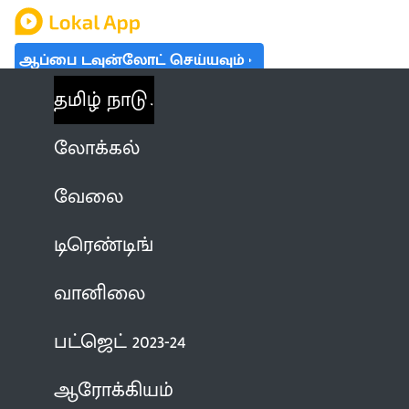
ஆப்பை டவுன்லோட் செய்யவும்
தமிழ் நாடு
லோக்கல்
வேலை
டிரெண்டிங்
வானிலை
பட்ஜெட் 2023-24
ஆரோக்கியம்