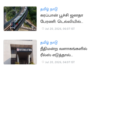
தமிழ் நாடு
கரப்பான் பூச்சி ஜனதா
பேரணி: டெல்லியில்
மெட்ரோ நிலையங்கள்
Jul 20, 2026, 06:07 IST
மூடல்
தமிழ் நாடு
நீதிமன்ற வளாகங்களில்
ரீல்ஸ் எடுத்தால்
நடவடிக்கை: பார்
Jul 20, 2026, 04:07 IST
கவுன்சில் எச்சரிக்கை