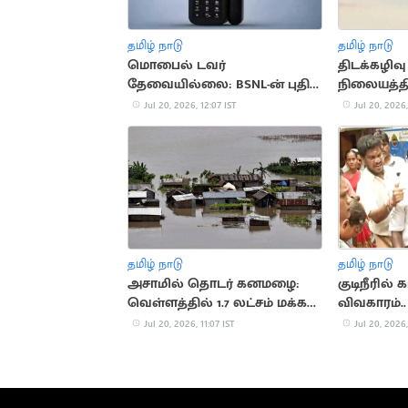
தமிழ் நாடு
தமிழ் நாடு
மொபைல் டவர்
திடக்கழி
தேவையில்லை: BSNL-ன் புதிய
நிலையத்தி
செயற்கைக்கோள் போன்
விஜய் ஆய்
Jul 20, 2026, 12:07 IST
Jul 20, 2026,
தமிழ் நாடு
தமிழ் நாடு
அசாமில் தொடர் கனமழை:
குடிநீரில் 
வெள்ளத்தில் 1.7 லட்சம் மக்கள்
விவகாரம்.
பாதிப்பு
நடந்த மோ
Jul 20, 2026, 11:07 IST
Jul 20, 2026,