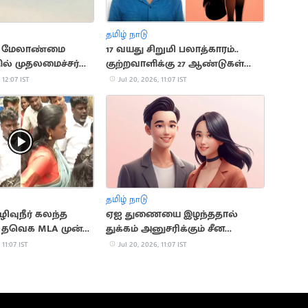
தமிழ் நாடு
வு மேலாண்மை
17 வயது சிறுமி பலாத்காரம்..
ல் முதலமைச்சர்
குற்றவாளிக்கு 27 ஆண்டுகள்
வு
சிறை
 12:07 IST
Jul 20, 2026, 11:07 IST
தமிழ் நாடு
கழிவுநீர் கலந்த
ஏஐ துணையை இழந்ததால்
. தவெக MLA முன்
துக்கம் அனுசரிக்கும் சீன
தல்
இளைஞர்கள்
 11:07 IST
Jul 20, 2026, 11:07 IST