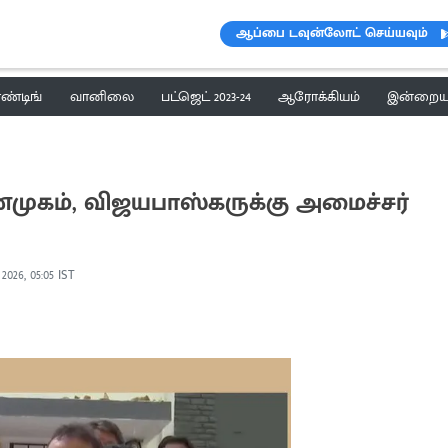
ஆப்பை டவுன்லோட் செய்யவும்
ெண்டிங்
வானிலை
பட்ஜெட் 2023-24
ஆரோக்கியம்
இன்றைய 
்முகம், விஜயபாஸ்கருக்கு அமைச்சர்
 2026, 05:05 IST