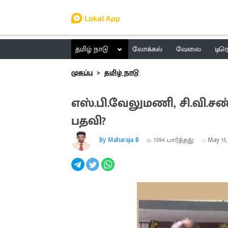
தமிழ் நாடு
லோக்கல்
வேலை
டிர
முகப்பு
தமிழ் நாடு
எஸ்.பி.வேலுமணி, சி.வி.சண
பதவி?
By Maharaja B
7394
பார்த்தது
May 15,