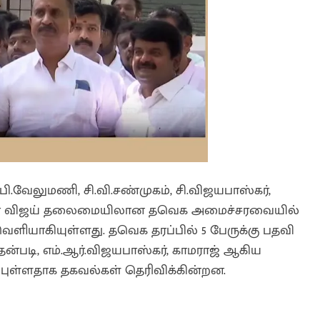
ி.வேலுமணி, சி.வி.சண்முகம், சி.விஜயபாஸ்கர்,
்சர் விஜய் தலைமையிலான தவெக அமைச்சரவையில்
ளியாகியுள்ளது. தவெக தரப்பில் 5 பேருக்கு பதவி
தன்படி, எம்.ஆர்.விஜயபாஸ்கர், காமராஜ் ஆகிய
்புள்ளதாக தகவல்கள் தெரிவிக்கின்றன.