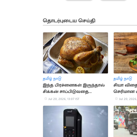
தொடர்புடைய செய்தி
தமிழ் நாடு
தமிழ் நாடு
இந்த பிரச்னைகள் இருந்தால்
சியா விதை
சிக்கன் சாப்பிடுவதை
செரிமான 
தவிர்க்கவும்
Jul 20, 2026, 13:07 IST
Jul 20, 2026,