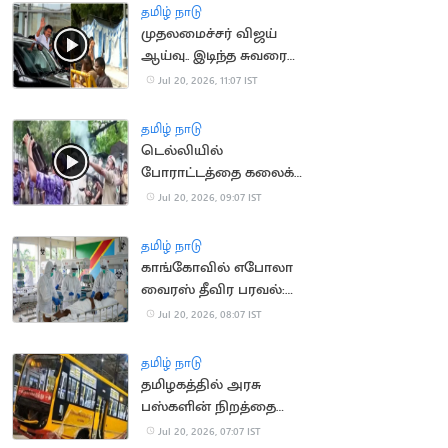
தமிழ் நாடு
முதலமைச்சர் விஜய்
ஆய்வு.. இடிந்த சுவரை
துணியால் மறைத்ததால்
Jul 20, 2026, 11:07 IST
சர்ச்சை
தமிழ் நாடு
டெல்லியில்
போராட்டத்தை கலைக்க
கண்ணீர் புகைகுண்டு
Jul 20, 2026, 09:07 IST
வீச்சு
தமிழ் நாடு
காங்கோவில் எபோலா
வைரஸ் தீவிர பரவல்:
930 பேர் பலி
Jul 20, 2026, 08:07 IST
தமிழ் நாடு
தமிழகத்தில் அரசு
பஸ்களின் நிறத்தை
மாற்ற அரசு திட்டம்?
Jul 20, 2026, 07:07 IST