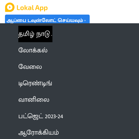
ஆப்பை டவுன்லோட் செய்யவும்
தமிழ் நாடு
லோக்கல்
வேலை
டிரெண்டிங்
வானிலை
பட்ஜெட் 2023-24
ஆரோக்கியம்