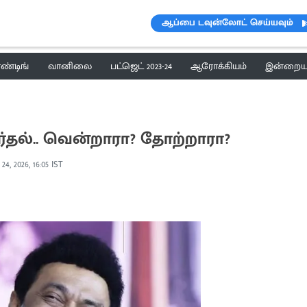
ஆப்பை டவுன்லோட் செய்யவும்
ெண்டிங்
வானிலை
பட்ஜெட் 2023-24
ஆரோக்கியம்
இன்றைய 
ர்தல்.. வென்றாரா? தோற்றாரா?
24, 2026, 16:05 IST