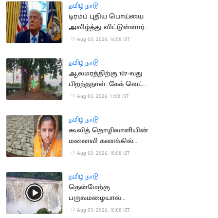
தமிழ் நாடு
டிரம்ப் புதிய பொய்யை
அவிழ்த்து விட்டுள்ளார்:
ஈரானிய ஊடகங்கள்
Aug 03, 2026, 14:08 IST
சாடல்
தமிழ் நாடு
ஆலமரத்திற்கு 107-வது
பிறந்தநாள்: கேக் வெட்டி
கொண்டாடிய
Aug 03, 2026, 11:08 IST
மாணவர்கள்
தமிழ் நாடு
கூலித் தொழிலாளியின்
மனைவி கணக்கில்
ரூ.100 கோடி வரவு:
Aug 03, 2026, 10:08 IST
அதிர்ச்சி சம்பவம்
தமிழ் நாடு
தென்மேற்கு
பருவமழையால்
ஆர்ப்பரித்து கொட்டும்
Aug 03, 2026, 10:08 IST