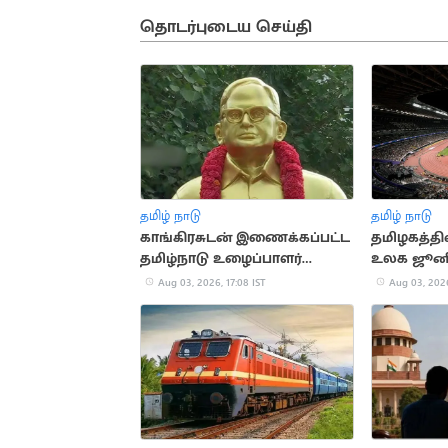
தொடர்புடைய செய்தி
தமிழ் நாடு
தமிழ் நாடு
காங்கிரசுடன் இணைக்கப்பட்ட
தமிழகத்தில
தமிழ்நாடு உழைப்பாளர்
உலக ஜூனி
கட்சியின் வரலாறு
அணிக்கு த
Aug 03, 2026, 17:08 IST
Aug 03, 2026