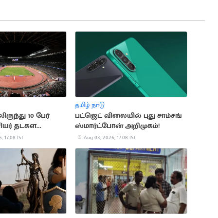
தமிழ் நாடு
ிருந்து 10 பேர்
பட்ஜெட் விலையில் புது சாம்சங்
யர் தடகள
ஸ்மார்ட்போன் அறிமுகம்!
ேர்வு
, 17:08 IST
Aug 03, 2026, 17:08 IST