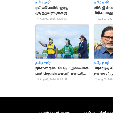
தமிழ் நாடு
தமிழ் நாடு
ரயில்வேயில் ஐடிஐ
லிவ்-இன் 
முடித்தவர்களுக்கு
பிரிவு பாது
அப்ரண்டிஸ் பயிற்சி
உச்சநீதிமன்ற
Aug 03, 2026, 17:08 IST
Aug 03, 2026
தமிழ் நாடு
தமிழ் நாடு
நாளை நடைபெறும் இலங்கை-
பிரசாந்த் 
பாகிஸ்தான் மகளிர் கடைசி
தலைவர் மு
டி20 போட்டி
வாழ்த்து
Aug 03, 2026, 16:08 IST
Aug 03, 2026