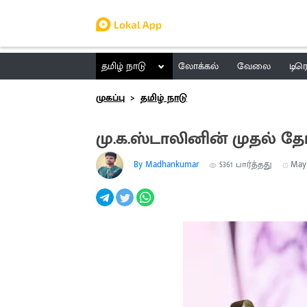
தமிழ் நாடு
லோக்கல்
வேலை
டிர
முகப்பு
தமிழ் நாடு
மு.க.ஸ்டாலினின் முதல் தே
By Madhankumar
5361
பார்த்தது
May 