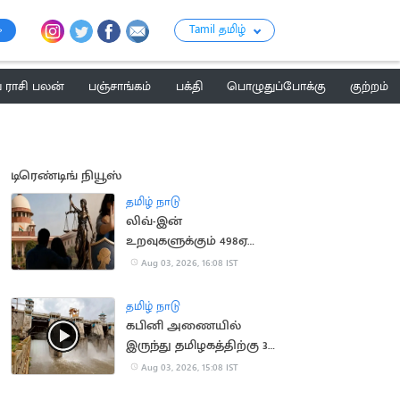
Tamil தமிழ்
ராசி பலன்
பஞ்சாங்கம்
பக்தி
பொழுதுப்போக்கு
குற்றம்
டிரெண்டிங் நியூஸ்
தமிழ் நாடு
லிவ்-இன்
உறவுகளுக்கும் 498ஏ
பிரிவு பாதுகாப்பு:
Aug 03, 2026, 16:08 IST
உச்சநீதிமன்றம் தீர்ப்பு
தமிழ் நாடு
கபினி அணையில்
இருந்து தமிழகத்திற்கு 30
ஆயிரம் கன அடி நீர்
Aug 03, 2026, 15:08 IST
திறப்பு