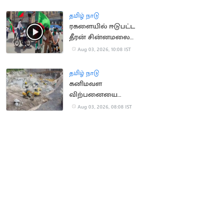
அதிரப்பள்ளி நீர்வீழ்ச்சி
தமிழ் நாடு
ரகளையில் ஈடுபட்ட
தீரன் சின்னமலை
பேரவையினரை
Aug 03, 2026, 10:08 IST
கட்டுப்படுத்த திணறிய
போலீஸ்
தமிழ் நாடு
கனிமவள
விற்பனையை
முறைப்படுத்தும்
Aug 03, 2026, 08:08 IST
அதிகாரம் அரசுக்கு
உண்டு: உயர்நீதிமன்றம்