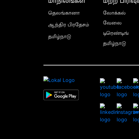
மாநிலங்கள்
மற்ற பிரிவு
தெலங்கானா
லோக்கல்
வேலை
ஆந்திர பிரதேசம்
டிரெண்டிங்
தமிழ்நாடு
தமிழ்நாடு