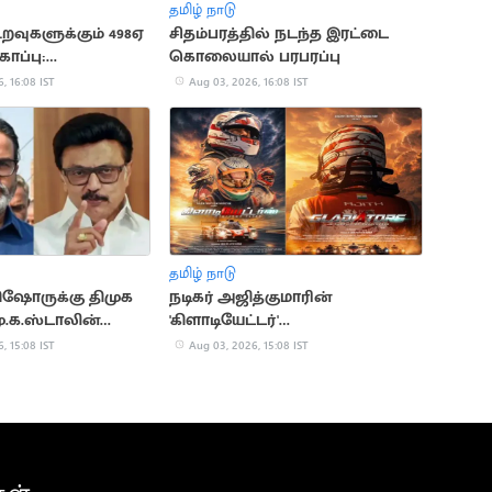
தமிழ் நாடு
உறவுகளுக்கும் 498ஏ
சிதம்பரத்தில் நடந்த இரட்டை
காப்பு:
கொலையால் பரபரப்பு
ம் தீர்ப்பு
, 16:08 IST
Aug 03, 2026, 16:08 IST
தமிழ் நாடு
கிஷோருக்கு திமுக
நடிகர் அஜித்குமாரின்
.க.ஸ்டாலின்
'கிளாடியேட்டர்'
ஆவணப்படத்தின் FIRST LOOK
, 15:08 IST
Aug 03, 2026, 15:08 IST
வெளியானது