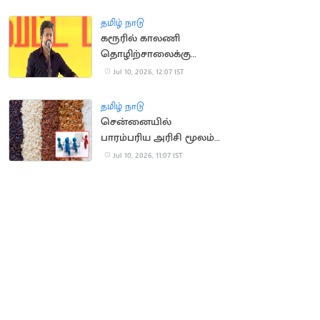
பிழைத்த பயணி
தமிழ் நாடு
கரூரில் காலணி
தொழிற்சாலைக்கு
அடிக்கல் நாட்டிய
Jul 10, 2026, 12:07 IST
முதலமைச்சர் விஜய்
தமிழ் நாடு
சென்னையில்
பாரம்பரிய அரிசி மூலம்
உணவுப் பொருட்கள்
Jul 10, 2026, 11:07 IST
தயாரிக்கும் பயிற்சி