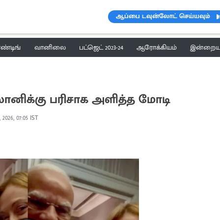
ஆப்பை டவுன்லோட் செய்யவும்
ெண்டிங்
வானிலை
பட்ஜெட் 2023-24
ஆரோக்கியம்
இன்றைய 
ோனிக்கு பரிசாக அளித்த மோடி
 2026, 07:05 IST