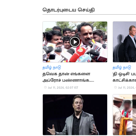
தொடர்புடைய செய்தி
தமிழ் நாடு
தமிழ் நாடு
தவெக தான் எங்களை
'தி ஒடிசி' ப
அப்ரோச் பண்ணாங்க..
காட்சிக்க
M.R.விஜயபாஸ்கர் பரபரப்பு
நோலன்
Jul 11, 2026, 02:07 IST
Jul 11, 2026,
பேட்டி