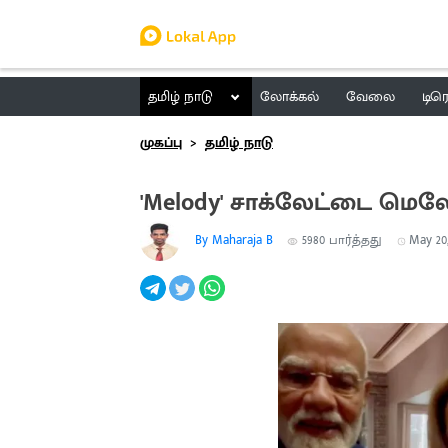
தமிழ் நாடு
லோக்கல்
வேலை
டிர
முகப்பு
தமிழ் நாடு
'Melody' சாக்லேட்டை மெல
By Maharaja B
5980
பார்த்தது
May 20,