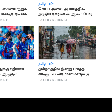
தமிழ் நாடு
 கையை 'நறுக்'
வெப்ப அலை அபாயத்தில்
து வைத்த தவெக
இந்திய நகரங்கள்: ஆக்ஸ்போர்டு
பல்கலைக்கழகம் தகவல்
 01:07 IST
Jul 11, 2026, 01:07 IST
தமிழ் நாடு
துக்கு எதிரான
தமிழகத்தில் இன்று பலத்த
0: ஆறுதல்
காற்றுடன் மிதமான மழைக்கு
ு இந்தியா
வாய்ப்பு
 01:07 IST
Jul 11, 2026, 01:07 IST