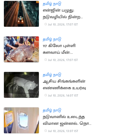
தமிழ் நாடு
என்ஜின் பழுது:
நடுவழியில் நின்ற
ராமேஸ்வரம் எக்ஸ்பிரஸ்
Jul 10, 2026, 17:07 IST
தமிழ் நாடு
117 கிலோ புள்ளி
களவாய் மீன்:
மீனவர்களுக்கு
Jul 10, 2026, 17:07 IST
அதிர்ஷ்டம்
தமிழ் நாடு
ஆசிய சிங்கங்களின்
எண்ணிக்கை உயர்வு
Jul 10, 2026, 14:07 IST
தமிழ் நாடு
நடுவானில் உடைந்த
விமான ஜன்னல்.. நொடி
பொழுதில் உயிர்
Jul 10, 2026, 13:07 IST