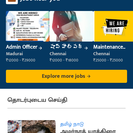
Admin Officer
షాప్ హెల్పర్
Maintenance
Engineer
Madurai
Chennai
Chennai
(Maintenance)
₹12000 - ₹29000
₹12000 - ₹18000
₹25000 - ₹25000
Explore more jobs
தொடர்புடைய செய்தி
தமிழ் நாடு
அமர்நாத் யாத்திரை