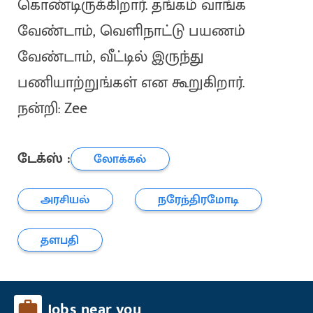
கொண்டிருக்கிறார். தங்கம் வாங்க
வேண்டாம், வெளிநாட்டு பயணம்
வேண்டாம், வீட்டில் இருந்து
பணியாற்றுங்கள் என கூறுகிறார்.
நன்றி: Zee
டேக்ஸ் :
லோக்கல்
அரசியல்
நரேந்திரமோடி
தளபதி
Jobs near you