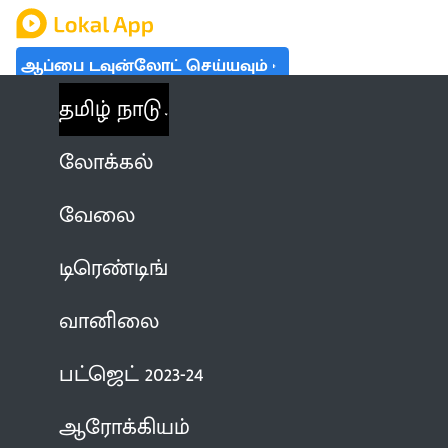
ஆப்பை டவுன்லோட் செய்யவும்
தமிழ் நாடு
லோக்கல்
வேலை
டிரெண்டிங்
வானிலை
பட்ஜெட் 2023-24
ஆரோக்கியம்