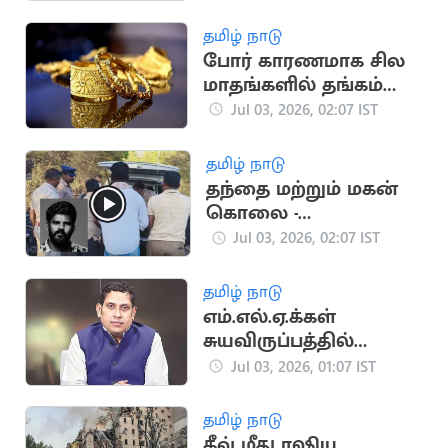
தமிழ் நாடு
போர் காரணமாக சில
மாதங்களில் தங்கம்
விலை ரூ.16,500
Jul 03, 2026, 02:07 IST
குறைவு
தமிழ் நாடு
தந்தை மற்றும் மகன்
கொலை -
குற்றவாளிகளை கைது
Jul 03, 2026, 02:07 IST
செய்ய போலீசார்
தீவிரம்
தமிழ் நாடு
எம்.எல்.ஏ.க்கள்
சுயவிருப்பத்தில்
செல்வது குதிரை
Jul 03, 2026, 01:07 IST
பேரம் அல்ல: பிரவீன்
சக்கரவர்த்தி
தமிழ் நாடு
கீவ் மீது ரஷிய