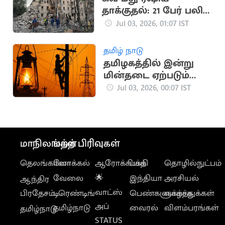
தாக்குதல்: 21 பேர் பலி,
90 பேர் காயம்
Jul 03, 2026, 01:07 IST
தமிழ் நாடு
தமிழகத்தில் இன்று
மின்தடை ஏற்படும்
பகுதிகள் இவைதான்
Jul 03, 2026, 00:07 IST
மாநிலங்கள்
மற்ற பிரிவுகள்
தெலங்கானா
லோக்கல்
ஆரோக்கியம்
பக்தி
தொழில்நுட்பம்
வேலை
🌟
இந்தியா
அரசியல்
ஆந்திர
வாட்ஸ்
பிரதேசம்
டிரெண்டிங்
பெண்களுக்காக
வாழ்த்துக்கள்
அப்
தமிழ்நாடு
வைரல்
விளம்பரங்கள்
தமிழ்நாடு
STATUS