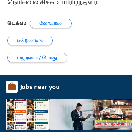
நெரிசலில் சிக்கி உயிரிழந்தனர்.
டேக்ஸ் :
லோக்கல்
டிரெண்டிங்
மற்றவை / பொது
Jobs near you