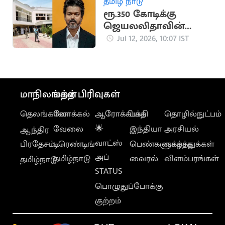
தமிழ் நாடு
ரூ.350 கோடிக்கு
ஜெயலலிதாவின்
இல்லத்தை வாங்கும்
Jul 12, 2026, 10:07 IST
முதலமைச்சர் விஜய்?
மாநிலங்கள்
மற்ற பிரிவுகள்
தெலங்கானா
லோக்கல்
ஆரோக்கியம்
பக்தி
தொழில்நுட்பம்
வேலை
🌟
இந்தியா
அரசியல்
ஆந்திர
வாட்ஸ்
பிரதேசம்
டிரெண்டிங்
பெண்களுக்காக
வாழ்த்துக்கள்
அப்
தமிழ்நாடு
வைரல்
விளம்பரங்கள்
தமிழ்நாடு
STATUS
பொழுதுப்போக்கு
குற்றம்