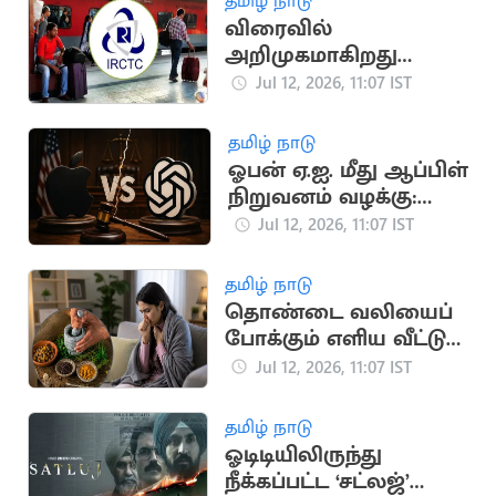
தமிழ் நாடு
விரைவில்
அறிமுகமாகிறது
மேம்படுத்தப்பட்ட புதிய
Jul 12, 2026, 11:07 IST
ஐ.ஆர்.சி.டி.சி.
இணையதளம்
தமிழ் நாடு
ஓபன் ஏ.ஐ. மீது ஆப்பிள்
நிறுவனம் வழக்கு:
காரணம் என்ன?
Jul 12, 2026, 11:07 IST
தமிழ் நாடு
தொண்டை வலியைப்
போக்கும் எளிய வீட்டு
வைத்தியங்கள்
Jul 12, 2026, 11:07 IST
தமிழ் நாடு
ஓடிடியிலிருந்து
நீக்கப்பட்ட ‘சட்லஜ்’