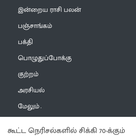
இன்றைய ராசி பலன்
பஞ்சாங்கம்
பக்தி
பொழுதுப்போக்கு
குற்றம்
அரசியல்
மேலும்
கூட்ட நெரிசல்களில் சிக்கி 70-க்கும்