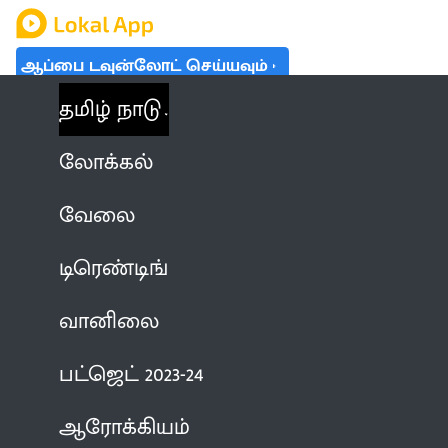
ஆப்பை டவுன்லோட் செய்யவும்
தமிழ் நாடு
லோக்கல்
வேலை
டிரெண்டிங்
வானிலை
பட்ஜெட் 2023-24
ஆரோக்கியம்