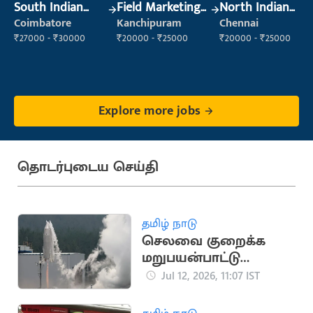
South Indian
Field Marketing
North Indian
Cook
Executive
Cook
Coimbatore
Kanchipuram
Chennai
₹27000 - ₹30000
₹20000 - ₹25000
₹20000 - ₹25000
Explore more jobs
தொடர்புடைய செய்தி
தமிழ் நாடு
செலவை குறைக்க
மறுபயன்பாட்டு
ராக்கெட்டை
Jul 12, 2026, 11:07 IST
வெற்றிகரமாக
சோதித்தது ஜப்பான்