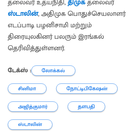
தலைவர் உதயநிதி,
திமுக
தலைவர்
ஸ்டாலின்
, அதிமுக பொதுச்செயலாளர்
எடப்பாடி பழனிசாமி மற்றும்
திரையுலகினர் பலரும் இரங்கல்
தெரிவித்துள்ளனர்.
டேக்ஸ் :
லோக்கல்
சினிமா
நோட்டிபிகேஷன்
அஜித்குமார்
தளபதி
ஸ்டாலின்