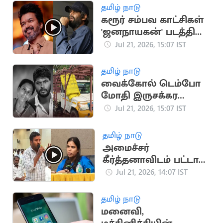
பெறத் திட்டம்
தமிழ் நாடு
கரூர் சம்பவ காட்சிகள்
'ஜனநாயகன்' படத்தில்
பயன்படுத்தப்பட்டதா?
Jul 21, 2026, 15:07 IST
எச்.வினோத் விளக்கம்
தமிழ் நாடு
வைக்கோல் டெம்போ
மோதி இருசக்கர
வாகனத்தில் சென்ற
Jul 21, 2026, 15:07 IST
தம்பதி பலி
தமிழ் நாடு
அமைச்சர்
கீர்த்தனாவிடம் பட்டாசு
உற்பத்தியாளர்
Jul 21, 2026, 14:07 IST
ஆதங்கம்
தமிழ் நாடு
மனைவி,