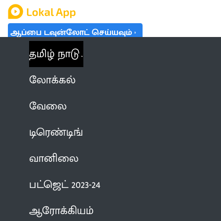
ஆப்பை டவுன்லோட் செய்யவும்
தமிழ் நாடு
லோக்கல்
வேலை
டிரெண்டிங்
வானிலை
பட்ஜெட் 2023-24
ஆரோக்கியம்