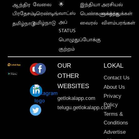
வேலை
🌟
இந்தியா
அரசியல்
ஆந்திர
வாட்ஸ்
பிரதேசம்
டிரெண்டிங்
பெண்களுக்காக
வாழ்த்துக்கள்
அப்
தமிழ்நாடு
வைரல்
விளம்பரங்கள்
தமிழ்நாடு
STATUS
பொழுதுப்போக்கு
குற்றம்
OUR
LOKAL
OTHER
Contact Us
WEBSITES
About Us
Privacy
getlokalapp.com
Policy
telugu.getlokalapp.com
Terms &
Conditions
Advertise