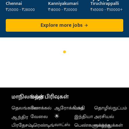
మేనేజర్
Chennai
Kanniyakumari
Tiruchirappalli
₹25000 - ₹28000
₹18000 - ₹20000
₹45000 - ₹50000+
Explore more jobs
மாநிலங்கள்
மற்ற பிரிவுகள்
தெலங்கானா
லோக்கல்
ஆரோக்கியம்
பக்தி
தொழில்நுட்பம்
வேலை
🌟
இந்தியா
அரசியல்
ஆந்திர
வாட்ஸ்
பிரதேசம்
டிரெண்டிங்
பெண்களுக்காக
வாழ்த்துக்கள்