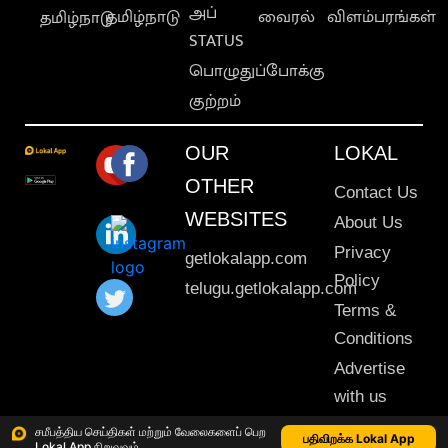
அப்
தமிழ்நாடு
வைரல்
விளம்பரங்கள்
தமிழ்நாடு
STATUS
பொழுதுப்போக்கு
குற்றம்
OUR
LOKAL
OTHER
Contact Us
WEBSITES
About Us
Privacy
getlokalapp.com
Policy
telugu.getlokalapp.com
Terms &
Conditions
Advertise
with us
Sitemap
சமீபத்திய செய்திகள் மற்றும் வேலைகளைப் பெற
பதிவிறக்க Lokal App
Lokal App நிறுவவும்
This material may not be published, transmitted, rewritten or redistributed. © 2020 Lokal App. All rights reserved.