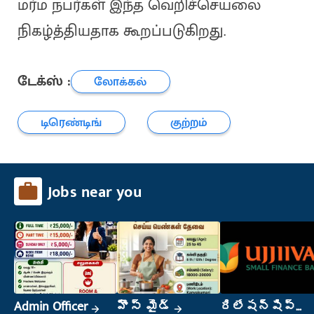
மர்ம நபர்கள் இந்த வெறிச்செயலை
நிகழ்த்தியதாக கூறப்படுகிறது.
டேக்ஸ் :
லோக்கல்
டிரெண்டிங்
குற்றம்
Jobs near you
Admin Officer
హౌస్ మైడ్
రిలేషన్‌షిప్