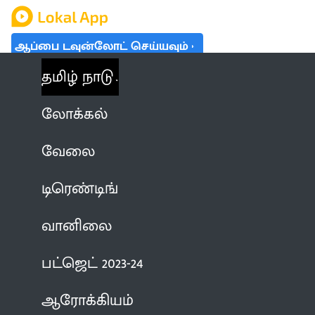
ஆப்பை டவுன்லோட் செய்யவும்
தமிழ் நாடு
லோக்கல்
வேலை
டிரெண்டிங்
வானிலை
பட்ஜெட் 2023-24
ஆரோக்கியம்