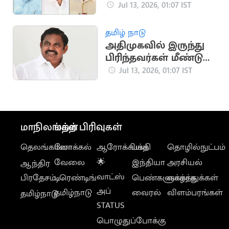
விரும்பாத விசிக
Jul 13, 2026, 01:07 IST
தமிழ் நாடு
அதிமுகவில் இருந்து
பிரிந்தவர்கள் மீண்டும்
வரலாம் - பழனிசாமி
Jul 13, 2026, 01:07 IST
மாநிலங்கள்
மற்ற பிரிவுகள்
தெலங்கானா
லோக்கல்
ஆரோக்கியம்
பக்தி
தொழில்நுட்பம்
வேலை
🌟
இந்தியா
அரசியல்
ஆந்திர
வாட்ஸ்
பிரதேசம்
டிரெண்டிங்
பெண்களுக்காக
வாழ்த்துக்கள்
அப்
தமிழ்நாடு
வைரல்
விளம்பரங்கள்
தமிழ்நாடு
STATUS
பொழுதுப்போக்கு