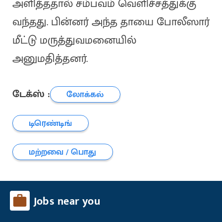
அளித்ததால் சம்பவம் வெளிச்சத்துக்கு
வந்தது. பின்னர் அந்த தாயை போலீஸார்
மீட்டு மருத்துவமனையில்
அனுமதித்தனர்.
டேக்ஸ் :
லோக்கல்
டிரெண்டிங்
மற்றவை / பொது
Jobs near you