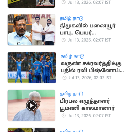
தற்கொலை: சோகம்
Jul 13, 2026, 02:07 IST
தமிழ் நாடு
திமுகவில் பனையூர்
பாபு.. பெயர்
குறிப்பிடாமல் திருமா
Jul 13, 2026, 02:07 IST
விமர்சனம்
தமிழ் நாடு
வருண் சக்ரவர்த்திக்கு
பதில் ரவி பிஷ்னோய்:
ஜிம்பாப்வே டி20
Jul 13, 2026, 02:07 IST
தொடரில் மாற்றம்
தமிழ் நாடு
பிரபல எழுத்தாளர்
பூமணி காலமானார்
Jul 13, 2026, 02:07 IST
தமிழ் நாடு