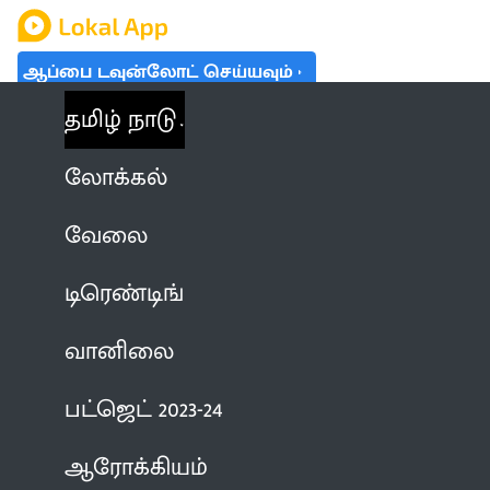
ஆப்பை டவுன்லோட் செய்யவும்
தமிழ் நாடு
லோக்கல்
வேலை
டிரெண்டிங்
வானிலை
பட்ஜெட் 2023-24
ஆரோக்கியம்