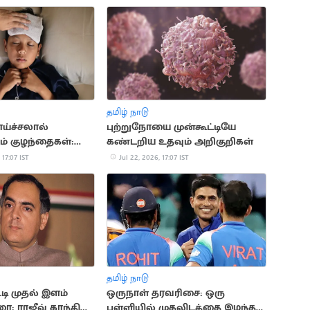
தமிழ் நாடு
ாய்ச்சலால்
புற்றுநோயை முன்கூட்டியே
ம் குழந்தைகள்:
கண்டறிய உதவும் அறிகுறிகள்
காரணங்கள் இதோ
 17:07 IST
Jul 22, 2026, 17:07 IST
தமிழ் நாடு
டி முதல் இளம்
ஒருநாள் தரவரிசை: ஒரு
ை: ராஜீவ் காந்தி
புள்ளியில் முதலிடத்தை இழந்த