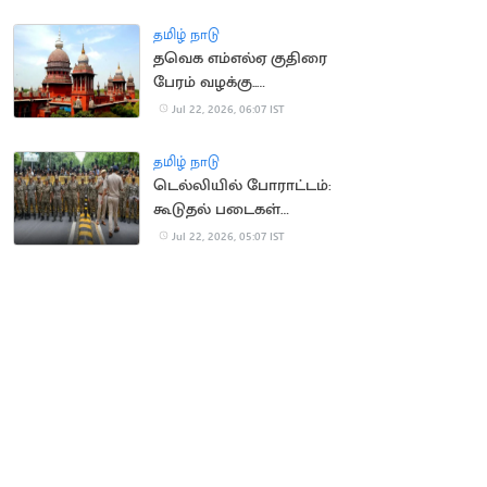
நீதிமன்றம் வலியுறுத்தல்
தமிழ் நாடு
தவெக எம்எல்ஏ குதிரை
பேரம் வழக்கு..
காவல்துறைக்கு
Jul 22, 2026, 06:07 IST
உயர்நீதிமன்றம் உத்தரவு
தமிழ் நாடு
டெல்லியில் போராட்டம்:
கூடுதல் படைகள்
வரவழைப்பு
Jul 22, 2026, 05:07 IST