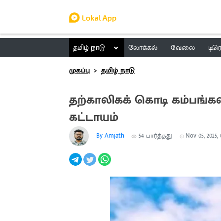
தமிழ் நாடு
லோக்கல்
வேலை
டிர
முகப்பு
தமிழ் நாடு
தற்காலிகக் கொடி கம்பங்
கட்டாயம்
By Amjath
54
பார்த்தது
Nov 05, 2025, 