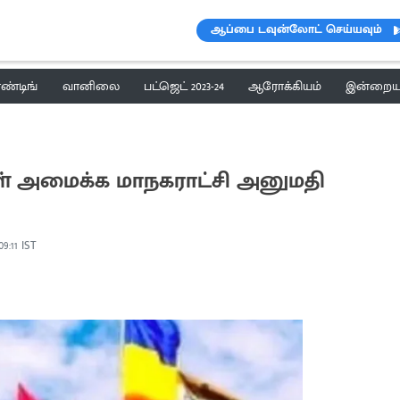
ஆப்பை டவுன்லோட் செய்யவும்
ெண்டிங்
வானிலை
பட்ஜெட் 2023-24
ஆரோக்கியம்
இன்றைய 
கள் அமைக்க மாநகராட்சி அனுமதி
09:11 IST