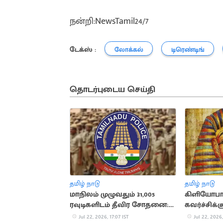
நன்றி:NewsTamil24/7
டேக்ஸ் :
லோக்கல்
டிரெண்டிங்
தொடர்புடைய செய்தி
தமிழ் நாடு
தமிழ் நாடு
மாநிலம் முழுவதும் 31,005
கிளியோபா
ரவுடிகளிடம் தீவிர சோதனை:
கவர்ச்சிக்
காவல்துறை அறிக்கை
சுவாரசிய
Jul 22, 2026, 17:07 IST
Jul 22, 2026,