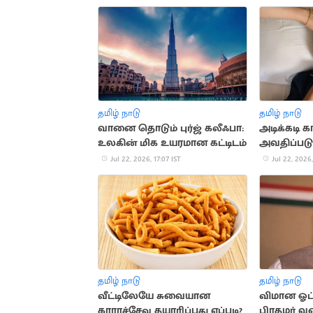
தகவல்கள்
தமிழ் நாடு
தமிழ் நாடு
வானை தொடும் புர்ஜ் கலீஃபா:
அடிக்கடி க
உலகின் மிக உயரமான கட்டிடம்
அவதிப்படு
முக்கிய 
Jul 22, 2026, 17:07 IST
Jul 22, 2026,
தமிழ் நாடு
தமிழ் நாடு
வீட்டிலேயே சுவையான
விமான ஓட்
காராச்சேவு தயாரிப்பது எப்படி?
பிரதமர் வர