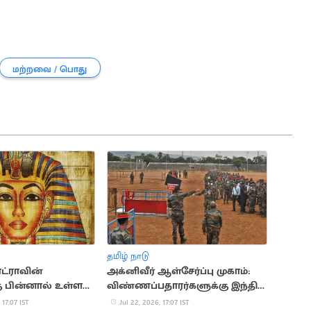
மற்றவை / பொது
தமிழ் நாடு
ட்ராவின்
அக்னிவீர் ஆள்சேர்ப்பு முகாம்:
கு பின்னால் உள்ள
விண்ணப்பதாரர்களுக்கு இந்திய
மான வரலாற்று
ராணுவம் முக்கிய அறிவுறுத்தல்
 17:07 IST
Jul 22, 2026, 17:07 IST