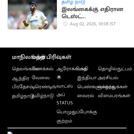
தமிழ் நாடு
இலங்கைக்கு எதிரான
டெஸ்ட்
தொடரிலிருந்து
Aug 02, 2026, 10:08 IST
விலகினார் வேகப்பந்து
வீச்சாளர் பும்ரா
மாநிலங்கள்
மற்ற பிரிவுகள்
தெலங்கானா
லோக்கல்
ஆரோக்கியம்
பக்தி
தொழில்நுட்பம்
வேலை
🌟
இந்தியா
அரசியல்
ஆந்திர
வாட்ஸ்
பிரதேசம்
டிரெண்டிங்
பெண்களுக்காக
வாழ்த்துக்கள்
அப்
தமிழ்நாடு
வைரல்
விளம்பரங்கள்
தமிழ்நாடு
STATUS
பொழுதுப்போக்கு
குற்றம்