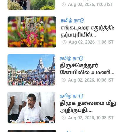
துப்பாக்கிச் சூடு: 3 பேர்
Aug 02, 2026, 11:08 IST
பலி
தமிழ் நாடு
சங்கடஹர சதுர்த்தி:
தர்மபுரியில்
விநாயகருக்கு சிறப்பு
Aug 02, 2026, 11:08 IST
அபிஷேகம், பூஜைகள்
தமிழ் நாடு
திருச்செந்தூர்
கோயிலில் 4 மணி
நேரம் காத்திருந்து
Aug 02, 2026, 10:08 IST
பக்தர்கள் தரிசனம்
தமிழ் நாடு
திமுக தலைமை மீது
அதிருப்தி:
அதிமுக.வில்
Aug 02, 2026, 10:08 IST
இணைகிறாரா தோப்பு
வெங்கடாசலம்?