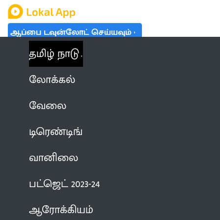
ஆப்பை டவுன்லோட் செய்யவும்
தமிழ் நாடு
லோக்கல்
வேலை
டிரெண்டிங்
வானிலை
பட்ஜெட் 2023-24
ஆரோக்கியம்