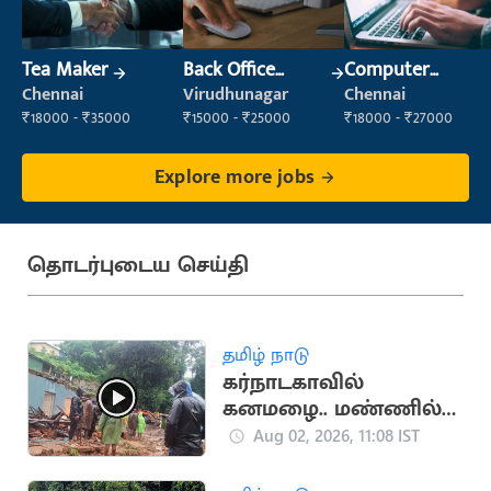
Tea Maker
Back Office
Computer
Executive
Operator
Chennai
Virudhunagar
Chennai
(Administration)
₹18000 - ₹35000
₹15000 - ₹25000
₹18000 - ₹27000
Explore more jobs
தொடர்புடைய செய்தி
தமிழ் நாடு
கர்நாடகாவில்
கனமழை.. மண்ணில்
புதைந்து ஒரே
Aug 02, 2026, 11:08 IST
குடும்பத்தினர் 3 பேர்
பலி