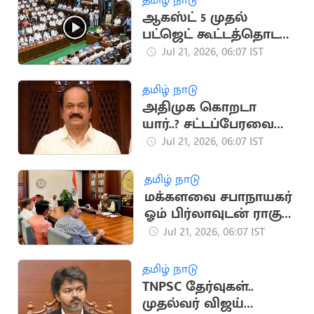
ஆகஸ்ட் 5 முதல்
பட்ஜெட் கூட்டத்தொடர்..
சபாநாயகர் அறிவிப்பு
Jul 21, 2026, 06:07 IST
தமிழ் நாடு
அதிமுக கொறடா
யார்..? சட்டப்பேரவை
கூடும்போது அறிவிப்பு
Jul 21, 2026, 06:07 IST
தமிழ் நாடு
மக்களவை சபாநாயகர்
ஓம் பிர்லாவுடன் ராகுல்
காந்தி சந்திப்பு
Jul 21, 2026, 06:07 IST
தமிழ் நாடு
TNPSC தேர்வுகள்..
முதல்வர் விஜய்