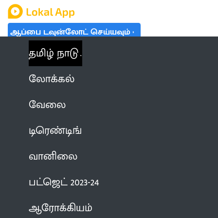
ஆப்பை டவுன்லோட் செய்யவும்
தமிழ் நாடு
லோக்கல்
வேலை
டிரெண்டிங்
வானிலை
பட்ஜெட் 2023-24
ஆரோக்கியம்