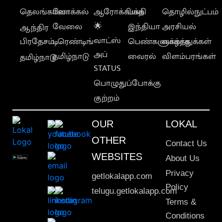
தெலங்கானா
லோக்கல்
ஆரோக்கியம்
பக்தி
தொழில்நுட்பம்
வேலை
🌟
இந்தியா
அரசியல்
ஆந்திர
வாட்ஸ்
பிரதேசம்
டிரெண்டிங்
பெண்களுக்காக
வாழ்த்துக்கள்
அப்
தமிழ்நாடு
வைரல்
விளம்பரங்கள்
தமிழ்நாடு
STATUS
பொழுதுப்போக்கு
குற்றம்
OUR
LOKAL
OTHER
Contact Us
WEBSITES
About Us
Privacy
getlokalapp.com
Policy
telugu.getlokalapp.com
Terms &
Conditions