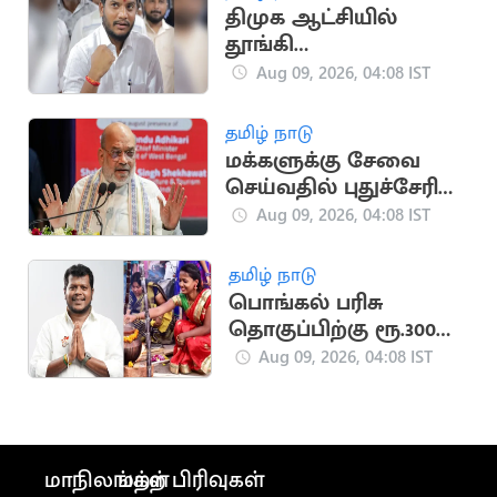
திமுக ஆட்சியில்
தூங்கி
கொண்டிருந்தார்களா?
Aug 09, 2026, 04:08 IST
- அமைச்சர் ரமேஷ்
தமிழ் நாடு
மக்களுக்கு சேவை
செய்வதில் புதுச்சேரி
காவல்துறை முதலிடம்:
Aug 09, 2026, 04:08 IST
அமித் ஷா புகழாரம்
தமிழ் நாடு
பொங்கல் பரிசு
தொகுப்பிற்கு ரூ.300
கோடி ஒதுக்கீடு:
Aug 09, 2026, 04:08 IST
அமைச்சர் தகவல்
மாநிலங்கள்
மற்ற பிரிவுகள்