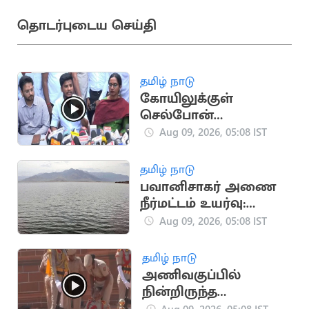
தொடர்புடைய செய்தி
தமிழ் நாடு
கோயிலுக்குள்
செல்போன்
தேவையற்ற ஒன்று -
Aug 09, 2026, 05:08 IST
அமைச்சர் ரமேஷ்
தமிழ் நாடு
பவானிசாகர் அணை
நீர்மட்டம் உயர்வு:
விவசாயிகள் மகிழ்ச்சி
Aug 09, 2026, 05:08 IST
தமிழ் நாடு
அணிவகுப்பில்
நின்றிருந்த
காவலர்கள்
Aug 09, 2026, 05:08 IST