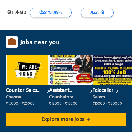
டேக்ஸ் :
லோக்கல்
கல்வி
Jobs near you
Counter Sales
Assistant
Telecaller
Executive (Retail
Manager
Chennai
Coimbatore
Salem
Sales)
₹15000 - ₹25000
₹12000 - ₹15000
₹15000 - ₹30000
Explore more jobs