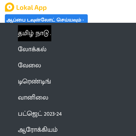
ஆப்பை டவுன்லோட் செய்யவும்
தமிழ் நாடு
லோக்கல்
வேலை
டிரெண்டிங்
வானிலை
பட்ஜெட் 2023-24
ஆரோக்கியம்