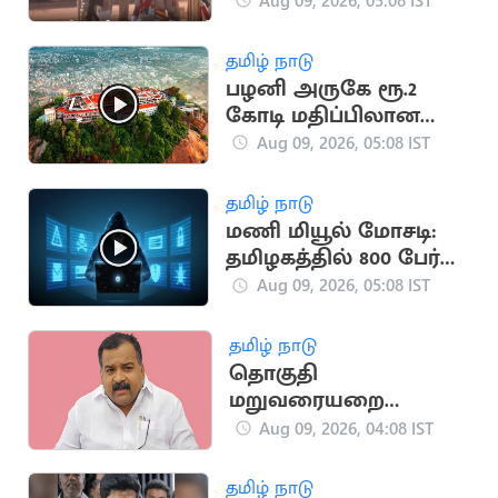
அடுத்தடுத்து மயங்கி
விழுந்ததால் பரபரப்பு
தமிழ் நாடு
பழனி அருகே ரூ.2
கோடி மதிப்பிலான
கோயில் நிலம் மோசடி
Aug 09, 2026, 05:08 IST
தமிழ் நாடு
மணி மியூல் மோசடி:
தமிழகத்தில் 800 பேர்
கைது
Aug 09, 2026, 05:08 IST
தமிழ் நாடு
தொகுதி
மறுவரையறை
மசோதா மிகப்பெரிய
Aug 09, 2026, 04:08 IST
அரசியல் சதி:
மாணிக்கம் தாகூர்
தமிழ் நாடு