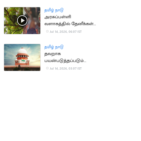
தமிழ் நாடு
அரசுப்பள்ளி
வளாகத்தில் தேனீக்கள்
கொட்டி 50
Jul 14, 2026, 06:07 IST
மாணாக்கர்கள் காயம்
தமிழ் நாடு
தவறாக
பயன்படுத்தப்படும்
போக்சோ.. உச்ச
Jul 14, 2026, 03:07 IST
நீதிமன்றம் கவலை