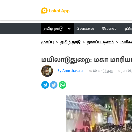
தமிழ் நாடு
லோக்கல்
வேலை
டிர
முகப்பு
தமிழ் நாடு
நாகப்பட்டினம்
மயில
மயிலாடுதுறை: மகா மாரியம
By Amirthakaran
80
பார்த்தது
Jun 03,