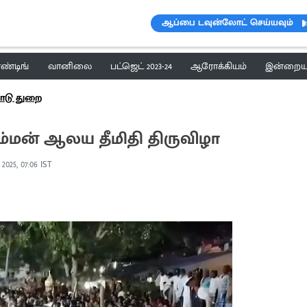
ஆப்பை டவுன்லோட் செய்யவும்
ெண்டிங்
வானிலை
பட்ஜெட் 2023-24
ஆரோக்கியம்
இன்றைய 
ாடு துறை
்மன் ஆலய தீமிதி திருவிழா
 2025, 07:06 IST