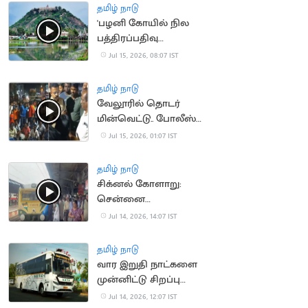
தமிழ் நாடு
'பழனி கோயில் நில
பத்திரப்பதிவு
செல்லாது'.. நீதிமன்றம்
Jul 15, 2026, 08:07 IST
தமிழ் நாடு
வேலூரில் தொடர்
மின்வெட்டு.. போலீஸ்
பேச்சால் சர்ச்சை
Jul 15, 2026, 01:07 IST
தமிழ் நாடு
சிக்னல் கோளாறு:
சென்னை
கடற்கரையில் புறநகர்
Jul 14, 2026, 14:07 IST
ரயில்கள் நிறுத்தம்
தமிழ் நாடு
வார இறுதி நாட்களை
முன்னிட்டு சிறப்பு
பேருந்துகள் இயக்கம்
Jul 14, 2026, 12:07 IST