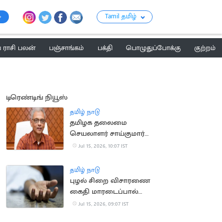
Tamil தமிழ்
ராசி பலன்
பஞ்சாங்கம்
பக்தி
பொழுதுப்போக்கு
குற்றம்
டிரெண்டிங் நியூஸ்
தமிழ் நாடு
தமிழக தலைமை
செயலாளர் சாய்குமார்
பதவிக்காலம் 6
Jul 15, 2026, 10:07 IST
மாதங்கள் நீட்டிப்பு
தமிழ் நாடு
புழல் சிறை விசாரணை
கைதி மாரடைப்பால்
திடீர் உயிரிழப்பு
Jul 15, 2026, 09:07 IST