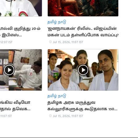
தமிழ் நாடு
ல்வி குறித்து 20-ம்
'ஜனநாயகன்' ரிலீஸ்.. விஜய்யின்
் இபிஎஸ்
மகன் படம் தள்ளிப்போக வாய்ப்பு?
ை
 12:07 IST
Jul 15, 2026, 11:07 IST
தமிழ் நாடு
ங்கிய வீடியோ
தமிழக அரசு மருத்துவ
தால் தவெக
கல்லூரிகளுக்கு கூடுதலாக 150
ராசாமி நீக்கம்
இடங்கள் ஒதுக்கீடு
 11:07 IST
Jul 15, 2026, 11:07 IST