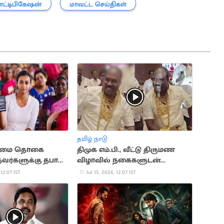
ட்டிபிகேஷன்
மாவட்ட செய்திகள்
தமிழ் நாடு
உரிமை தொகை
திமுக எம்.பி., வீட்டு திருமண
வர்களுக்கு தபால்
விழாவில் நகைகளுடன்
ு?
நடனமாடிய நிர்வாகி
 12:07 IST
Jul 15, 2026, 12:07 IST