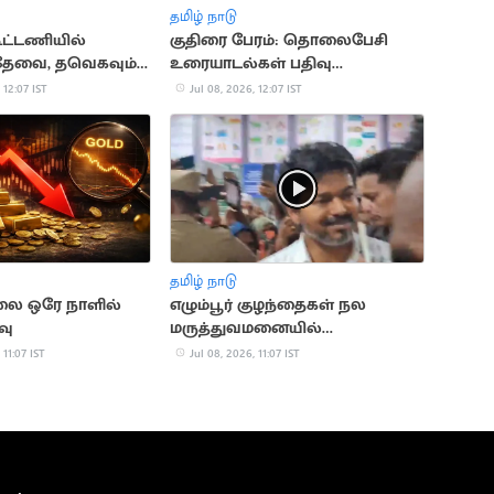
தமிழ் நாடு
ூட்டணியில்
குதிரை பேரம்: தொலைபேசி
 தேவை, தவெகவும்
உரையாடல்கள் பதிவு
ருமாவளவன் பேட்டி
செய்யப்படவில்லை - திமுக தரப்பு
 12:07 IST
Jul 08, 2026, 12:07 IST
தமிழ் நாடு
லை ஒரே நாளில்
எழும்பூர் குழந்தைகள் நல
வு
மருத்துவமனையில்
முதலமைச்சர் விஜய் ஆய்வு
 11:07 IST
Jul 08, 2026, 11:07 IST