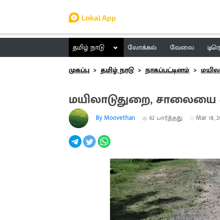
தமிழ் நாடு
லோக்கல்
வேலை
டிர
முகப்பு
தமிழ் நாடு
நாகப்பட்டினம்
மயில
மயிலாடுதுறை, சாலையை 
By Moovethan
62
பார்த்தது
Mar 18, 2