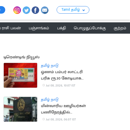
Tamil தமிழ்
ராசி பலன்
பஞ்சாங்கம்
பக்தி
பொழுதுப்போக்கு
குற்றம்
டிரெண்டிங் நியூஸ்
தமிழ் நாடு
ஓணம் பம்பர் லாட்டரி
பரிசு ரூ.30 கோடியாக
உயர்வு
Jul 08, 2026, 10:07 IST
தமிழ் நாடு
மின்வாரிய ஊழியர்கள்
பணிநேரத்தில்
அடையாள அட்டை
Jul 08, 2026, 06:07 IST
அணிவது இனி