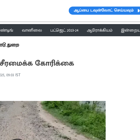
ஆப்பை டவுன்லோட் செய்யவும்
ெண்டிங்
வானிலை
பட்ஜெட் 2023-24
ஆரோக்கியம்
இன்றைய 
ாடு துறை
சீரமைக்க கோரிக்கை
025, 09:03 IST