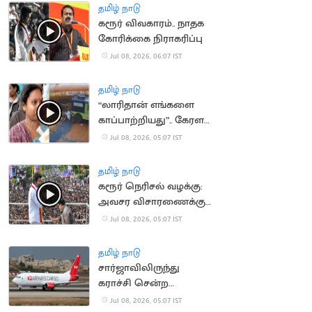
கட்டாயம்
தமிழ் நாடு
கரூர் விவகாரம்.. நாதக
கோரிக்கை நிராகரிப்பு
Jul 08, 2026, 06:07 IST
தமிழ் நாடு
“லாரிதான் எங்களை
காப்பாற்றியது”.. கேரள
நிலச்சரிவில் சிக்கி
Jul 08, 2026, 05:07 IST
தப்பிய தமிழர்கள்
தமிழ் நாடு
கரூர் நெரிசல் வழக்கு:
அவசர விசாரணைக்கு
மதுரை கிளை மறுப்பு
Jul 08, 2026, 05:07 IST
தமிழ் நாடு
சார்ஜாவிலிருந்து
கராச்சி சென்ற
விமானம் 5 பேருடன்
Jul 08, 2026, 05:07 IST