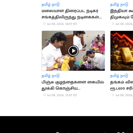
தமிழ் நாடு
தமிழ் நாடு
மலையாள திரைப்பட நடிகர்
இந்தியா க
சங்கத்திலிருந்து நடிகைகள்
திமுகவும்
ரேவதி, பத்மபிரியா விலகல்
தேவை - தி
Jul 08, 2026, 14:07 IST
Jul 08, 2026,
தமிழ் நாடு
தமிழ் நாடு
பிஞ்சு குழந்தைகளை கையில்
தங்கம் வி
தூக்கி கொஞ்சிய
ரூ.1,600 சரி
முதலமைச்சர் விஜய்
Jul 08, 2026, 12:07 IST
Jul 08, 2026,