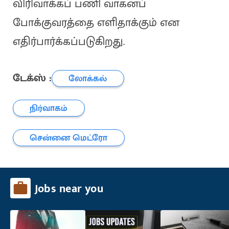
விரிவாக்கப் பணி வாகனப்
போக்குவரத்தை எளிதாக்கும் என
எதிர்பார்க்கப்படுகிறது.
டேக்ஸ் :
லோக்கல்
நிர்வாகம்
சென்னை மெட்ரோ
Jobs near you