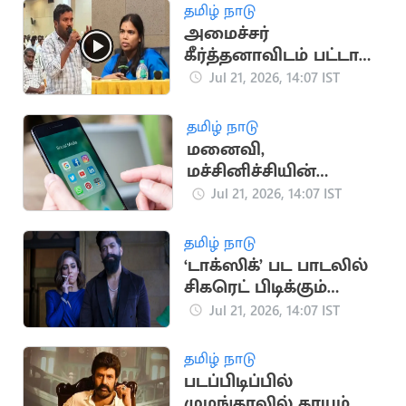
தமிழ் நாடு
அமைச்சர்
கீர்த்தனாவிடம் பட்டாசு
உற்பத்தியாளர்
Jul 21, 2026, 14:07 IST
ஆதங்கம்
தமிழ் நாடு
மனைவி,
மச்சினிச்சியின்
புகைப்படங்களை
Jul 21, 2026, 14:07 IST
ஆபாசமாக பதிவிட்ட
கணவன்
தமிழ் நாடு
‘டாக்ஸிக்’ பட பாடலில்
சிகரெட் பிடிக்கும்
நயன்தாரா: சமூக
Jul 21, 2026, 14:07 IST
வலைதளங்களில்
வைரல்
தமிழ் நாடு
படப்பிடிப்பில்
முழங்காலில் காயம்