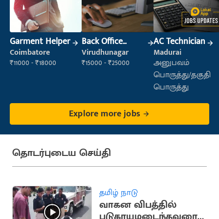
Garment Helper
Back Office
AC Technician
Executive
Coimbatore
Virudhunagar
Madurai
(Administration)
₹11000 - ₹18000
₹15000 - ₹25000
அனுபவம்
பொருத்து/தகுதி
பொருத்து
Explore more jobs
தொடர்புடைய செய்தி
தமிழ் நாடு
வாகன விபத்தில்
படுகாயமடைந்தவரை