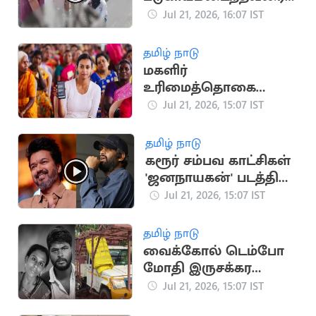
மீட்டு
Jul 21, 2026, 16:07 IST
மருத்துவமனையில்
சேர்த்த தவெக MLA
தமிழ் நாடு
மகளிர்
உரிமைத்தொகை
உயர்கிறதா? புதிய
Jul 21, 2026, 15:07 IST
விண்ணப்பங்கள்
பெறத் திட்டம்
தமிழ் நாடு
கரூர் சம்பவ காட்சிகள்
'ஜனநாயகன்' படத்தில்
பயன்படுத்தப்பட்டதா?
Jul 21, 2026, 15:07 IST
எச்.வினோத் விளக்கம்
தமிழ் நாடு
வைக்கோல் டெம்போ
மோதி இருசக்கர
வாகனத்தில் சென்ற
Jul 21, 2026, 15:07 IST
தம்பதி பலி