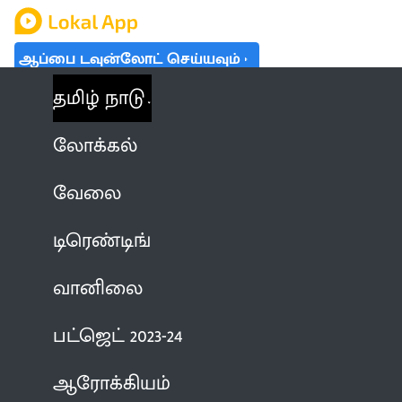
ஆப்பை டவுன்லோட் செய்யவும்
தமிழ் நாடு
லோக்கல்
வேலை
டிரெண்டிங்
வானிலை
பட்ஜெட் 2023-24
ஆரோக்கியம்