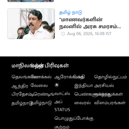
தமிழ் நாடு
"மாணவர்களின்
நலனில் அரசு சமரசம்
செய்யக் கூடாது"..
Aug 06, 2026, 16:08 IST
நயினார் நாகேந்திரன்
மாநிலங்கள்
மற்ற பிரிவுகள்
தெலங்கானா
லோக்கல்
ஆரோக்கியம்
பக்தி
தொழில்நுட்பம்
வேலை
🌟
இந்தியா
அரசியல்
ஆந்திர
வாட்ஸ்
பிரதேசம்
டிரெண்டிங்
பெண்களுக்காக
வாழ்த்துக்கள்
அப்
தமிழ்நாடு
வைரல்
விளம்பரங்கள்
தமிழ்நாடு
STATUS
பொழுதுப்போக்கு
குற்றம்