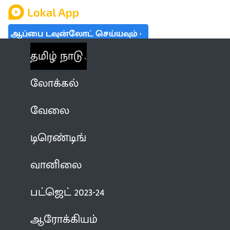
ஆப்பை டவுன்லோட் செய்யவும்
தமிழ் நாடு
லோக்கல்
வேலை
டிரெண்டிங்
வானிலை
பட்ஜெட் 2023-24
ஆரோக்கியம்