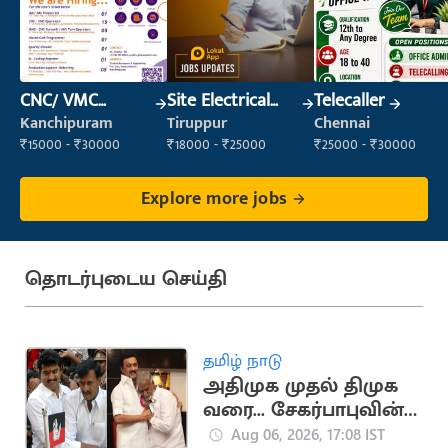
CNC/ VMC
Site Electrical
Telecaller
Operator
Engineer
Kanchipuram
Tiruppur
Chennai
₹15000 - ₹30000
₹18000 - ₹25000
₹25000 - ₹30000
Explore more jobs
தொடர்புடைய செய்தி
தமிழ் நாடு
அதிமுக முதல் திமுக
வரை... சேகர்பாபுவின்
அரசியல் பயணம்
Aug 06, 2026, 17:08 IST