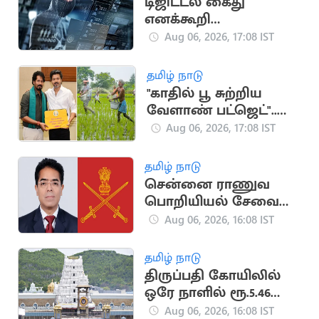
டிஜிட்டல் கைது
எனக்கூறி
முதியவரிடம் ரூ.46.50
Aug 06, 2026, 17:08 IST
லட்சம் மோசடி
தமிழ் நாடு
"காதில் பூ சுற்றிய
வேளாண் பட்ஜெட்"..
காவிரி டெல்டா
Aug 06, 2026, 17:08 IST
விவசாயிகள் சங்கம்
விமர்சனம்
தமிழ் நாடு
சென்னை ராணுவ
பொறியியல் சேவை
பிரிவின் தலைவராக
Aug 06, 2026, 16:08 IST
ஈஸ்வர் தத்
பொறுப்பேற்பு
தமிழ் நாடு
திருப்பதி கோயிலில்
ஒரே நாளில் ரூ.5.46
கோடி காணிக்கை
Aug 06, 2026, 16:08 IST