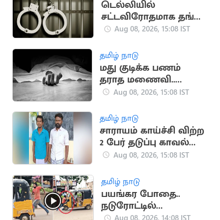
டெல்லியில்
சட்டவிரோதமாக தங்கி
இருந்த ஆப்பிரிக்க
Aug 08, 2026, 15:08 IST
நாட்டினர் 7 பேர் கைது
தமிழ் நாடு
மது குடிக்க பணம்
தராத மணைவி..
கணவர் தூக்கிட்டு
Aug 08, 2026, 15:08 IST
தற்கொலை
தமிழ் நாடு
சாராயம் காய்ச்சி விற்ற
2 பேர் தடுப்பு காவல்
சட்டத்தில் சிறையில்
Aug 08, 2026, 15:08 IST
அடைப்பு
தமிழ் நாடு
பயங்கர போதை..
நடுரோட்டில்
ஆட்டோவை கட்டி
Aug 08, 2026, 14:08 IST