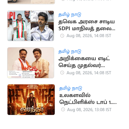
உருண்ட நபர்
தமிழ் நாடு
தவெக அரசை சாடிய
SDPI மாநிலத் தலைவர்
முகமது முபாரக்
Aug 08, 2026, 14:08 IST
தமிழ் நாடு
அறிக்கையை எடிட்
செய்த முதல்வர்
விஜய்.. MR
Aug 08, 2026, 14:08 IST
விஜயபாஸ்கர் பெயர்
நீக்கம்
தமிழ் நாடு
உலகளவில்
நெட்பிளிக்ஸ் டாப் 1..
‘துரந்தர்’ படத்தின்
Aug 08, 2026, 13:08 IST
மாபெரும் சாதனை