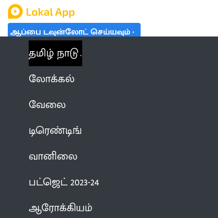
ஆப்பை டவுன்லோட் செய்யவும்
தமிழ் நாடு
லோக்கல்
வேலை
டிரெண்டிங்
வானிலை
பட்ஜெட் 2023-24
ஆரோக்கியம்