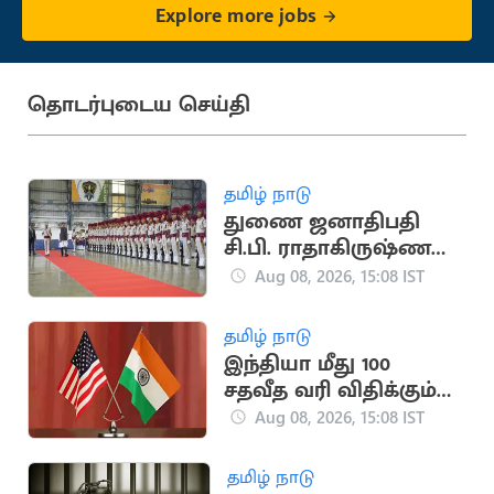
Explore more jobs
தொடர்புடைய செய்தி
தமிழ் நாடு
துணை ஜனாதிபதி
சி.பி. ராதாகிருஷ்ணன்
அந்தமான் தீவுகளுக்கு
Aug 08, 2026, 15:08 IST
பயணம்
தமிழ் நாடு
இந்தியா மீது 100
சதவீத வரி விதிக்கும்
மசோதா அமெரிக்க
Aug 08, 2026, 15:08 IST
செனட் சபையில்
நிறைவேற்றம்
தமிழ் நாடு