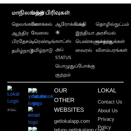
மாநிலங்கள்
மற்ற பிரிவுகள்
தெலங்கானா
லோக்கல்
ஆரோக்கியம்
பக்தி
தொழில்நுட்பம்
வேலை
🌟
இந்தியா
அரசியல்
ஆந்திர
வாட்ஸ்
பிரதேசம்
டிரெண்டிங்
பெண்களுக்காக
வாழ்த்துக்கள்
அப்
தமிழ்நாடு
வைரல்
விளம்பரங்கள்
தமிழ்நாடு
STATUS
பொழுதுப்போக்கு
குற்றம்
OUR
LOKAL
OTHER
Contact Us
WEBSITES
About Us
Privacy
getlokalapp.com
Policy
telugu.getlokalapp.com