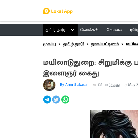
தமிழ் நாடு
லோக்கல்
வேலை
டிர
முகப்பு
தமிழ் நாடு
நாகப்பட்டினம்
மயில
மயிலாடுதுறை: சிறுமிக்க
இளைஞர் கைது
By Amirthakaran
433
பார்த்தது
May 27