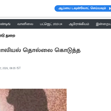
ஆப்பை டவுன்லோட் செய்யவும்
ெண்டிங்
வானிலை
பட்ஜெட் 2023-24
ஆரோக்கியம்
இன்றைய 
ாடு துறை
ு பாலியல் தொல்லை கொடுத்த
, 2026, 08:05 IST