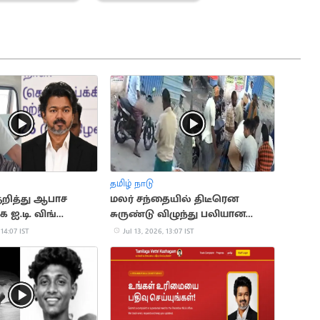
தமிழ் நாடு
குறித்து ஆபாச
மலர் சந்தையில் திடீரென
ுக ஐ.டி. விங்
சுருண்டு விழுந்து பலியான
கைது
பூக்கடை உரிமையாளர்
 14:07 IST
Jul 13, 2026, 13:07 IST