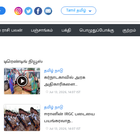
Tamil தமிழ்
ராசி பலன்
பஞ்சாங்கம்
பக்தி
பொழுதுப்போக்கு
குற்றம்
டிரெண்டிங் நியூஸ்
தமிழ் நாடு
கர்நாடகாவில் அரசு
அதிகாரிகளை
துடைப்பத்தால்
Jul 13, 2026, 14:07 IST
வெளுத்த மக்கள்
தமிழ் நாடு
ஈரானின் IRGC படையை
பயங்கரவாத
அமைப்பாக அறிவித்தது
Jul 13, 2026, 14:07 IST
பிரிட்டன்