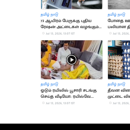
தமிழ் நாடு
தமிழ் நாடு
73 ஆயிரம் பேருக்கு புதிய
போதை ஊசி
ரேஷன் அட்டைகள் வழங்கும்
பலியான தி
தமிழக அரசு
போலீசார்
Jul 13, 2026, 13:07 IST
Jul 13, 2026,
தமிழ் நாடு
தமிழ் நாடு
ஓடும் ரயிலில் பூசாரி சடங்கு
தீவன வில
செய்த வீடியோ: ரயில்வே
முட்டை வி
விளக்கம்
உயர்வு
Jul 13, 2026, 13:07 IST
Jul 13, 2026,