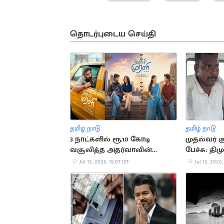
தொடர்புடைய செய்தி
தமிழ் நாடு
தமிழ் நாடு
3 நாட்களில் ரூ.10 கோடி
முதல்வர் 
வசூலித்த அதர்வாவின்
பேச்சு: திம
'இதயம் முரளி' திரைப்படம்
நிர்வாகி 
Jul 13, 2026, 15:07 IST
Jul 13, 2026,