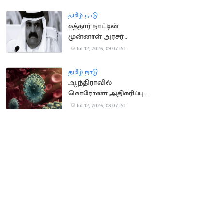
ஐ.ஆர்.சி.டி.சி.
இணையதளம்
தமிழ் நாடு
கத்தார் நாட்டின்
முன்னாள் அரசர்
காலமானார்
Jul 12, 2026, 09:07 IST
தமிழ் நாடு
ஆந்திராவில்
கொரோனா அதிகரிப்பு:
சுகாதாரத் துறைக்கு
Jul 12, 2026, 08:07 IST
அரசு எச்சரிக்கை