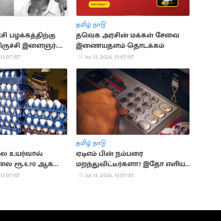
தமிழ் நாடு
 பழக்கத்திற்கு
தவெக அரசின் மக்கள் சேவை
ருச்சி இளைஞர்:
இணையதளம் தொடக்கம்
 விசாரணை
 13:07 IST
Jul 13, 2026, 13:07 IST
தமிழ் நாடு
ை உயர்வால்
ஏடிஎம் பின் நம்பரை
லை ரூ.6.70 ஆக
மறந்துவிட்டீர்களா? இதோ எளிய
தீர்வுகள்
 13:07 IST
Jul 13, 2026, 13:07 IST