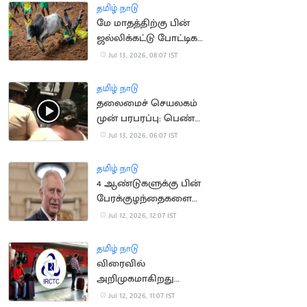
தமிழ் நாடு
மே மாதத்திற்கு பின்
ஜல்லிக்கட்டு போட்டிகள்
நடத்தக்கூடாது..
Jul 13, 2026, 08:07 IST
நீதிமன்றம்
தமிழ் நாடு
தலைமைச் செயலகம்
முன் பரபரப்பு: பெண்
தற்கொலை முயற்சி!
Jul 13, 2026, 06:07 IST
தமிழ் நாடு
4 ஆண்டுகளுக்கு பின்
பேரக்குழந்தைகளை
சந்தித்த இங்கிலாந்து
Jul 12, 2026, 12:07 IST
மன்னர் சார்லஸ்
தமிழ் நாடு
விரைவில்
அறிமுகமாகிறது
மேம்படுத்தப்பட்ட புதிய
Jul 12, 2026, 11:07 IST