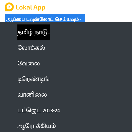
ஆப்பை டவுன்லோட் செய்யவும்
தமிழ் நாடு
லோக்கல்
வேலை
டிரெண்டிங்
வானிலை
பட்ஜெட் 2023-24
ஆரோக்கியம்