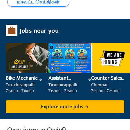
மாவட்ட செய்திகள்
Jobs near you
Bike Mechanic
Assistant
Counter Sales
Manager
Executive (Retail
Tiruchirappalli
Tiruchirappalli
Chennai
Sales)
₹15000 - ₹18000
₹15000 - ₹25000
₹15000 - ₹25000
Explore more jobs