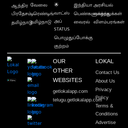
வேலை
🌟
இந்தியா
அரசியல்
ஆந்திர
வாட்ஸ்
பிரதேசம்
டிரெண்டிங்
பெண்களுக்காக
வாழ்த்துக்கள்
அப்
தமிழ்நாடு
வைரல்
விளம்பரங்கள்
தமிழ்நாடு
STATUS
பொழுதுப்போக்கு
குற்றம்
OUR
LOKAL
OTHER
Contact Us
WEBSITES
About Us
Privacy
getlokalapp.com
Policy
telugu.getlokalapp.com
Terms &
Conditions
Advertise