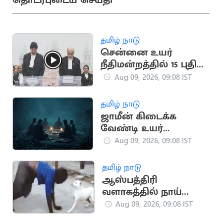
தொடர்புடைய செய்தி
தமிழ் நாடு
சென்னை உயர்
நீதிமன்றத்தில் 15 புதிய
நீதிபதிகள் பதவியேற்பு
Aug 09, 2026, 09:08 IST
தமிழ் நாடு
ஜாமீன் கிடைக்க
வேண்டி உயர்
நீதிமன்ற நீதிபதிக்கு
Aug 09, 2026, 09:08 IST
பில்லி சூனியம்
தமிழ் நாடு
ஆஸ்பத்திரி
வளாகத்தில் நாய்
போல் ஓடிய நபர்:
Aug 09, 2026, 09:08 IST
வைரலாகும் வீடியோ