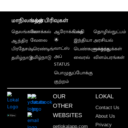
கூட்டணி
மாநிலங்கள்
மற்ற பிரிவுகள்
தெலங்கானா
லோக்கல்
ஆரோக்கியம்
பக்தி
தொழில்நுட்பம்
வேலை
🌟
இந்தியா
அரசியல்
ஆந்திர
வாட்ஸ்
பிரதேசம்
டிரெண்டிங்
பெண்களுக்காக
வாழ்த்துக்கள்
அப்
தமிழ்நாடு
வைரல்
விளம்பரங்கள்
தமிழ்நாடு
STATUS
பொழுதுப்போக்கு
குற்றம்
OUR
LOKAL
OTHER
Contact Us
WEBSITES
About Us
Privacy
getlokalapp.com