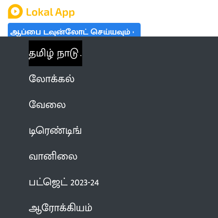
ஆப்பை டவுன்லோட் செய்யவும்
தமிழ் நாடு
லோக்கல்
வேலை
டிரெண்டிங்
வானிலை
பட்ஜெட் 2023-24
ஆரோக்கியம்