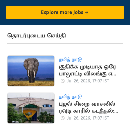
Explore more jobs
தொடர்புடைய செய்தி
தமிழ் நாடு
குதிக்க முடியாத ஒரே
பாலூட்டி விலங்கு எது
தெரியுமா?
Jul 26, 2026, 17:07 IST
தமிழ் நாடு
புழல் சிறை வாசலில்
ரவுடி காரில் கடத்தல்:
உறவினர்கள் 4 பேர்
Jul 26, 2026, 17:07 IST
கைது