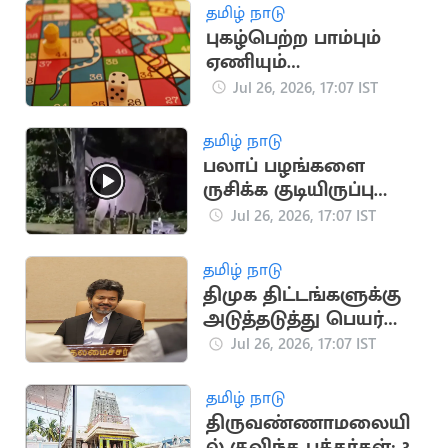
தமிழ் நாடு
புகழ்பெற்ற பாம்பும்
ஏணியும்
விளையாட்டின்
Jul 26, 2026, 17:07 IST
தாயகம் எது தெரியுமா?
தமிழ் நாடு
பலாப் பழங்களை
ருசிக்க குடியிருப்பு
பகுதியில் மீண்டும்
Jul 26, 2026, 17:07 IST
ஊடுருவிய யானை
தமிழ் நாடு
திமுக திட்டங்களுக்கு
அடுத்தடுத்து பெயர்
மாற்றம்
Jul 26, 2026, 17:07 IST
தமிழ் நாடு
திருவண்ணாமலையி
ல் குவிந்த பக்தர்கள்: 3