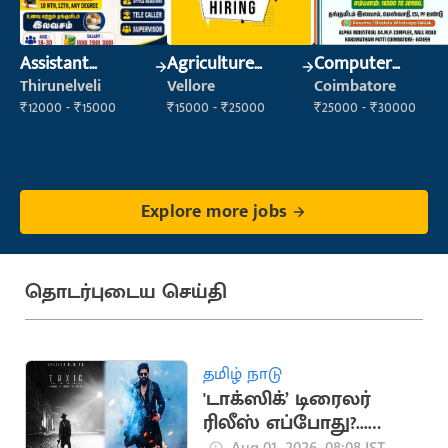
Assistant
Agriculture
Computer
Manager
Labour
Operator
Thirunelveli
Vellore
Coimbatore
₹12000 - ₹15000
₹15000 - ₹25000
₹25000 - ₹30000
Explore more jobs
தொடர்புடைய செய்தி
தமிழ் நாடு
'டாக்ஸிக்’ டிரைலர்
ரிலீஸ் எப்போது?...
அதிகாரப்பூர்வ
Aug 01, 2026, 08:08 IST