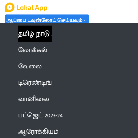
ஆப்பை டவுன்லோட் செய்யவும்
தமிழ் நாடு
லோக்கல்
வேலை
டிரெண்டிங்
வானிலை
பட்ஜெட் 2023-24
ஆரோக்கியம்