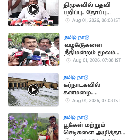
திமுகவில் பதவி
பறிப்பு.. தோப்பு
வெங்கடாசலம்
Aug 01, 2026, 08:08 IST
பரபரப்பு பேட்டி
தமிழ் நாடு
வழக்குகளை
நீதிமன்றம் மூலம்
எதிர்கொள்வேன் -
Aug 01, 2026, 07:08 IST
செந்தில் பாலாஜி
தமிழ் நாடு
கர்நாடகவில்
கனமழை..
தமிழகத்திற்கு
Aug 01, 2026, 07:08 IST
தண்ணீர் திறக்க
வாய்ப்பு
தமிழ் நாடு
பூக்கள் மற்றும்
செடிகளை அழித்தால்