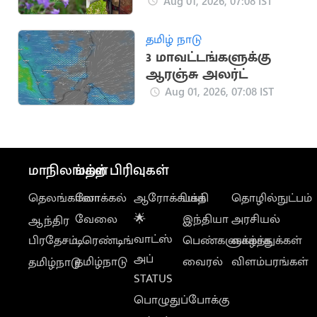
ரூ.25,000 அபராதம்
Aug 01, 2026, 07:08 IST
தமிழ் நாடு
3 மாவட்டங்களுக்கு
ஆரஞ்சு அலர்ட்
Aug 01, 2026, 07:08 IST
மாநிலங்கள்
மற்ற பிரிவுகள்
தெலங்கானா
லோக்கல்
ஆரோக்கியம்
பக்தி
தொழில்நுட்பம்
வேலை
🌟
இந்தியா
அரசியல்
ஆந்திர
வாட்ஸ்
பிரதேசம்
டிரெண்டிங்
பெண்களுக்காக
வாழ்த்துக்கள்
அப்
தமிழ்நாடு
வைரல்
விளம்பரங்கள்
தமிழ்நாடு
STATUS
பொழுதுப்போக்கு