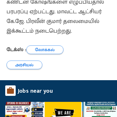
கண்டன கோஷங்களை எழுப்பியதால்
பரபரப்பு ஏற்பட்டது. மாவட்ட ஆட்சியர்
கே.ஜே. பிரவீன் குமார் தலைமையில்
இக்கூட்டம் நடைபெற்றது.
டேக்ஸ் :
லோக்கல்
அரசியல்
Jobs near you