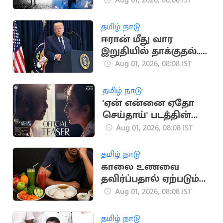
அறிவிப்பால்
உற்சாகத்தில் ரசிகர்கள்
தமிழ் நாடு
ஈரான் மீது வார
இறுதியில் தாக்குதல்..
டிரம்ப் உத்தரவால்
Aug 01, 2026, 08:08 IST
பரபரப்பு
தமிழ் நாடு
'ஏன் என்னை ஏதோ
செய்தாய்' படத்தின்
டீசர் வெளியீடு
Aug 01, 2026, 08:08 IST
தமிழ் நாடு
காலை உணவை
தவிர்ப்பதால் ஏற்படும்
பாதிப்புகள்
Aug 01, 2026, 08:08 IST
தமிழ் நாடு