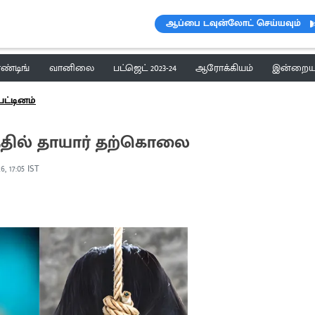
ஆப்பை டவுன்லோட் செய்யவும்
ெண்டிங்
வானிலை
பட்ஜெட் 2023-24
ஆரோக்கியம்
இன்றைய 
பட்டினம்
்தில் தாயார் தற்கொலை
6, 17:05 IST