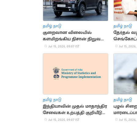
தமிழ் நாடு
தமிழ் நாடு
குறைவான விலையில்
தேர்தல் வ
களமிறங்கிய நிசான் நிறுவன
செங்கோட்
கார்
உயர்நீதிம
Jul 15, 2026, 09:07 IST
Jul 15, 2026,
தமிழ் நாடு
தமிழ் நாடு
இந்தியாவின் முதல் மாதாந்திர
புழல் சி
சேவைகள் உற்பத்தி குறியீடு
மாரடைப்பால
அறிமுகம்
Jul 15, 2026, 09:07 IST
Jul 15, 2026,