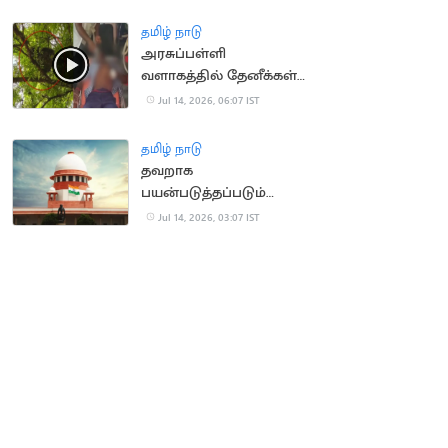
தமிழ் நாடு
அரசுப்பள்ளி
வளாகத்தில் தேனீக்கள்
கொட்டி 50
Jul 14, 2026, 06:07 IST
மாணாக்கர்கள் காயம்
தமிழ் நாடு
தவறாக
பயன்படுத்தப்படும்
போக்சோ.. உச்ச
Jul 14, 2026, 03:07 IST
நீதிமன்றம் கவலை