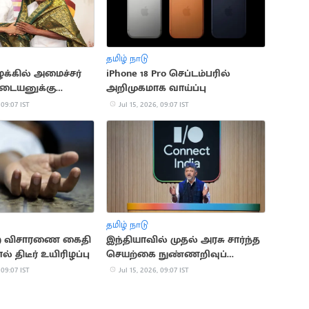
தமிழ் நாடு
ழக்கில் அமைச்சர்
iPhone 18 Pro செப்டம்பரில்
டையனுக்கு
அறிமுகமாக வாய்ப்பு
ன்றம் நோட்டீஸ்
 09:07 IST
Jul 15, 2026, 09:07 IST
தமிழ் நாடு
றை விசாரணை கைதி
இந்தியாவில் முதல் அரசு சார்ந்த
் திடீர் உயிரிழப்பு
செயற்கை நுண்ணறிவுப்
பல்கலைக்கழகம் அறிவிப்பு
 09:07 IST
Jul 15, 2026, 09:07 IST