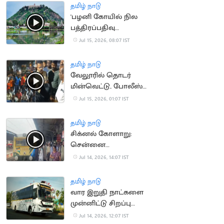
தமிழ் நாடு
'பழனி கோயில் நில
பத்திரப்பதிவு
செல்லாது'.. நீதிமன்றம்
Jul 15, 2026, 08:07 IST
தமிழ் நாடு
வேலூரில் தொடர்
மின்வெட்டு.. போலீஸ்
பேச்சால் சர்ச்சை
Jul 15, 2026, 01:07 IST
தமிழ் நாடு
சிக்னல் கோளாறு:
சென்னை
கடற்கரையில் புறநகர்
Jul 14, 2026, 14:07 IST
ரயில்கள் நிறுத்தம்
தமிழ் நாடு
வார இறுதி நாட்களை
முன்னிட்டு சிறப்பு
பேருந்துகள் இயக்கம்
Jul 14, 2026, 12:07 IST