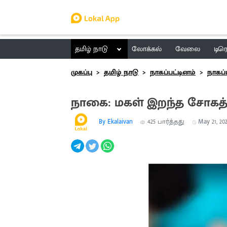
தமிழ் நாடு
லோக்கல்
வேலை
டிர
முகப்பு
தமிழ் நாடு
நாகப்பட்டினம்
நாகப்
நாகை: மகள் இறந்த சோகத
By Ekalaivan
425
பார்த்தது
May 21, 202