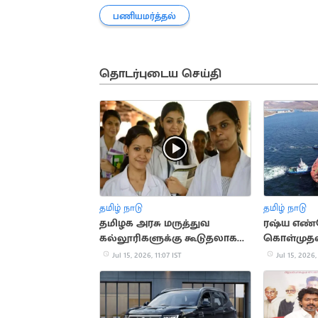
பணியமர்த்தல்
தொடர்புடைய செய்தி
தமிழ் நாடு
தமிழ் நாடு
தமிழக அரசு மருத்துவ
ரஷ்ய எண
கல்லூரிகளுக்கு கூடுதலாக
கொள்முதல்
150 இடங்கள் ஒதுக்கீடு
கூடுதல் 
Jul 15, 2026, 11:07 IST
Jul 15, 2026,