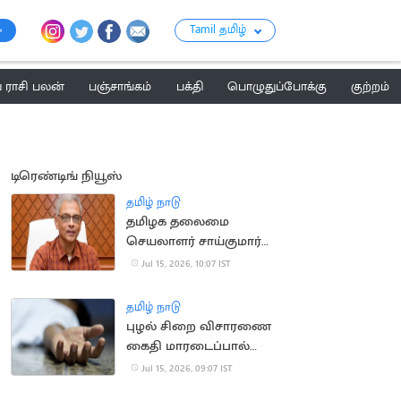
Tamil தமிழ்
ராசி பலன்
பஞ்சாங்கம்
பக்தி
பொழுதுப்போக்கு
குற்றம்
டிரெண்டிங் நியூஸ்
தமிழ் நாடு
தமிழக தலைமை
செயலாளர் சாய்குமார்
பதவிக்காலம் 6
Jul 15, 2026, 10:07 IST
மாதங்கள் நீட்டிப்பு
தமிழ் நாடு
புழல் சிறை விசாரணை
கைதி மாரடைப்பால்
திடீர் உயிரிழப்பு
Jul 15, 2026, 09:07 IST