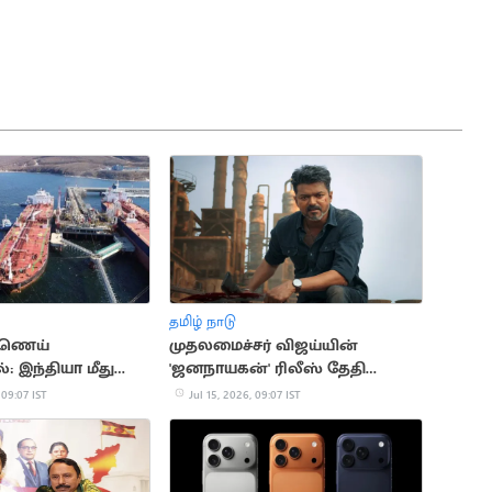
தமிழ் நாடு
்ணெய்
முதலமைச்சர் விஜய்யின்
: இந்தியா மீது
'ஜனநாயகன்' ரிலீஸ் தேதி
வரி மசோதா
அறிவிப்பு
 09:07 IST
Jul 15, 2026, 09:07 IST