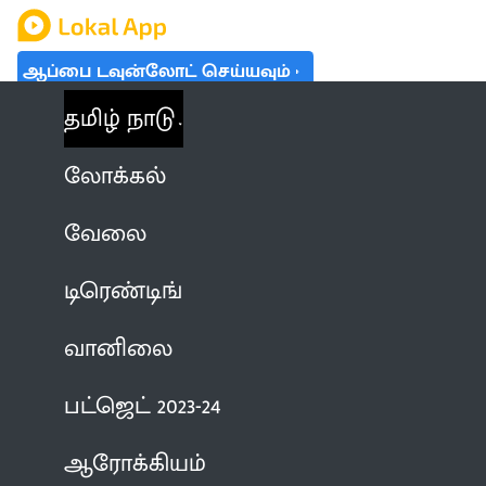
ஆப்பை டவுன்லோட் செய்யவும்
தமிழ் நாடு
லோக்கல்
வேலை
டிரெண்டிங்
வானிலை
பட்ஜெட் 2023-24
ஆரோக்கியம்