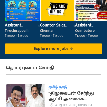
Assistant
Counter Sales
Assistant
Manager
Executive (Retail
Manager
Tiruchirappalli
Chennai
Coimbatore
Sales)
₹15000 - ₹25000
₹15000 - ₹25000
₹12000 - ₹15000
Explore more jobs
தொடர்புடைய செய்தி
தமிழ் நாடு
“திமுகவுடன் சேர்ந்து
ஆட்சி அமைக்க
இபிஎஸ் எடுத்த முடிவு
Aug 09, 2026, 08:08 IST