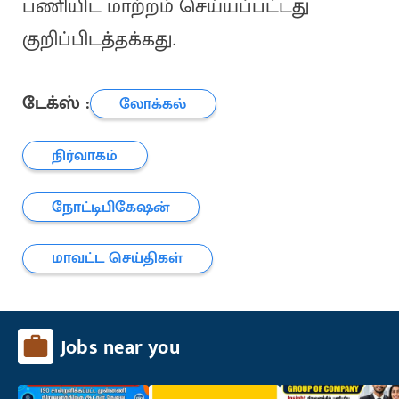
பணியிட மாற்றம் செய்யப்பட்டது
குறிப்பிடத்தக்கது.
டேக்ஸ் :
லோக்கல்
நிர்வாகம்
நோட்டிபிகேஷன்
மாவட்ட செய்திகள்
Jobs near you