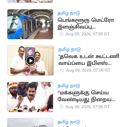
தவறானது”..
எஸ்.பி.வேலுமணி
தமிழ் நாடு
பெங்களூரு மெட்ரோ
இளஞ்சிவப்பு
வழித்தடத்தில் ஆக.12-
Aug 09, 2026, 07:08 IST
ல் சோதனை ஓட்டம்
தொடக்கம்
தமிழ் நாடு
"தவெக உடன் கூட்டணி
வாய்ப்பை இபிஎஸ்
பயன்படுத்தவில்லை"..
Aug 09, 2026, 07:08 IST
எஸ்.பி.வேலுமணி
தமிழ் நாடு
“மக்களுக்கு செய்ய
வேண்டியது நிறைய
இருக்கு” - அமைச்சர்
Aug 09, 2026, 07:08 IST
நிர்மல் குமார்
தமிழ் நாடு