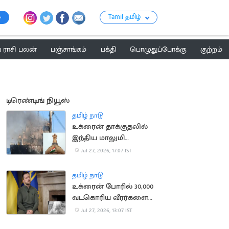
Tamil தமிழ்
ராசி பலன்
பஞ்சாங்கம்
பக்தி
பொழுதுப்போக்கு
குற்றம்
டிரெண்டிங் நியூஸ்
தமிழ் நாடு
உக்ரைன் தாக்குதலில்
இந்திய மாலுமி
உயிரிழப்பு: உக்ரைன்
Jul 27, 2026, 17:07 IST
தூதருக்கு சம்மன்
தமிழ் நாடு
உக்ரைன் போரில் 30,000
வடகொரிய வீரர்களை
களமிறக்க ரஷ்யா திட்டம்
Jul 27, 2026, 13:07 IST