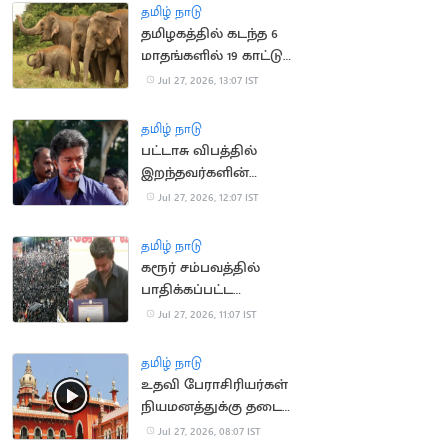
தமிழ் நாடு
தமிழகத்தில் கடந்த 6
மாதங்களில் 19 காட்டு
யானைகள் உயிரிழந்த
Jul 27, 2026, 13:07 IST
சோகம்
தமிழ் நாடு
பட்டாசு விபத்தில்
இறந்தவர்களின்
குடும்பங்களுக்கு ரூ.4
Jul 27, 2026, 12:07 IST
லட்சம்.. முதல்வர்
அறிவிப்பு
தமிழ் நாடு
கரூர் சம்பவத்தில்
பாதிக்கப்பட்ட
குடும்பங்களுக்கான
Jul 27, 2026, 11:07 IST
அரசு வேலை உத்தரவு
ரத்து
தமிழ் நாடு
உதவி பேராசிரியர்கள்
நியமனத்துக்கு தடை
கோரிய மனு வாபஸ்
Jul 27, 2026, 08:07 IST