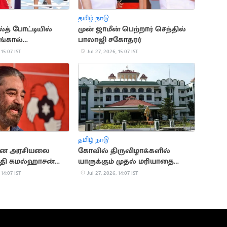
தமிழ் நாடு
த் போட்டியில்
முன் ஜாமீன் பெற்றார் செந்தில்
ங்கால்
பாலாஜி சகோதரர்
கு முன்னேற்றம்
 15:07 IST
Jul 27, 2026, 15:07 IST
தமிழ் நாடு
ான அரசியலை
கோவில் திருவிழாக்களில்
்தி கமல்ஹாசன்
யாருக்கும் முதல் மரியாதை
 மநீம
கிடையாது
 14:07 IST
Jul 27, 2026, 14:07 IST