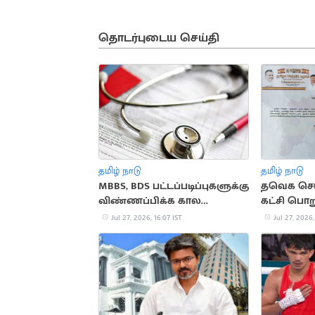
தொடர்புடைய செய்தி
தமிழ் நாடு
தமிழ் நாடு
MBBS, BDS பட்டப்படிப்புகளுக்கு
தவெக செயற
விண்ணப்பிக்க கால
கட்சி பொறு
அவகாசம் நீட்டிப்பு
நீக்கம்
Jul 27, 2026, 16:07 IST
Jul 27, 2026,