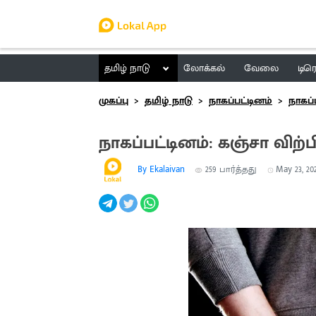
தமிழ் நாடு
லோக்கல்
வேலை
டிர
முகப்பு
தமிழ் நாடு
நாகப்பட்டினம்
நாகப்
நாகப்பட்டினம்: கஞ்சா விற
By Ekalaivan
259
பார்த்தது
May 23, 202