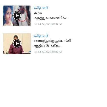
தமிழ் நாடு
அரசு
மருத்துவமனையில்
சடலங்களை மாற்றி
Jul 27, 2026, 07:07 IST
கொடுத்ததால்
உறவினர்கள் அதிர்ச்சி
தமிழ் நாடு
சகாயத்துக்கு துப்பாக்கி
ஏந்திய போலீஸ்
பாதுகாப்பு
Jul 27, 2026, 07:07 IST