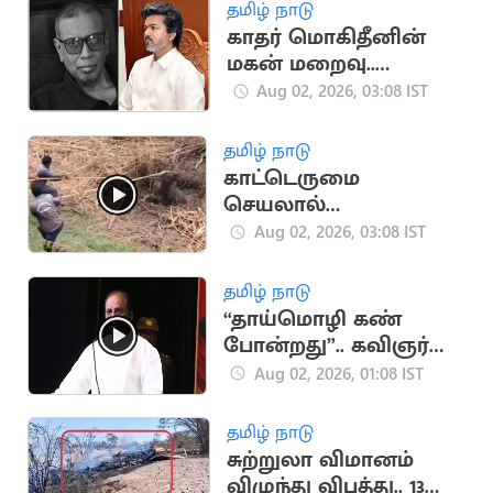
அன்புமணி
தமிழ் நாடு
காதர் மொகிதீனின்
மகன் மறைவு..
முதலமைச்சர் விஜய்
Aug 02, 2026, 03:08 IST
இரங்கல்
தமிழ் நாடு
காட்டெருமை
செயலால்
பதறிப்போன
Aug 02, 2026, 03:08 IST
வனத்துறை
அதிகாரிகள் - வீடியோ
தமிழ் நாடு
“தாய்மொழி கண்
போன்றது”.. கவிஞர்
வைரமுத்து பேச்சு
Aug 02, 2026, 01:08 IST
தமிழ் நாடு
சுற்றுலா விமானம்
விழுந்து விபத்து.. 13