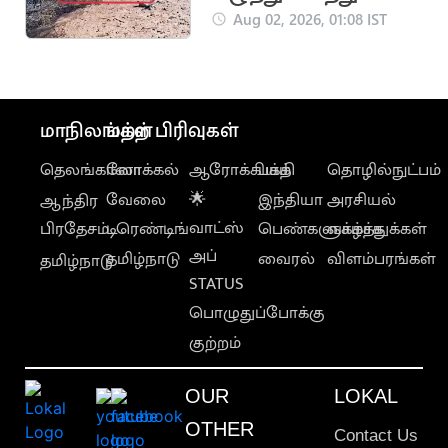
பேர் உயிரிழப்பு
Aug 02, 2026, 01:08 IST
மாநிலங்கள்
மற்ற பிரிவுகள்
தெலங்கானா
லோக்கல்
ஆரோக்கியம்
பக்தி
தொழில்நுட்பம்
வேலை
🌟
இந்தியா
அரசியல்
ஆந்திர
வாட்ஸ்
பிரதேசம்
டிரெண்டிங்
பெண்களுக்காக
வாழ்த்துக்கள்
அப்
தமிழ்நாடு
வைரல்
விளம்பரங்கள்
தமிழ்நாடு
STATUS
பொழுதுப்போக்கு
குற்றம்
OUR
LOKAL
OTHER
Contact Us