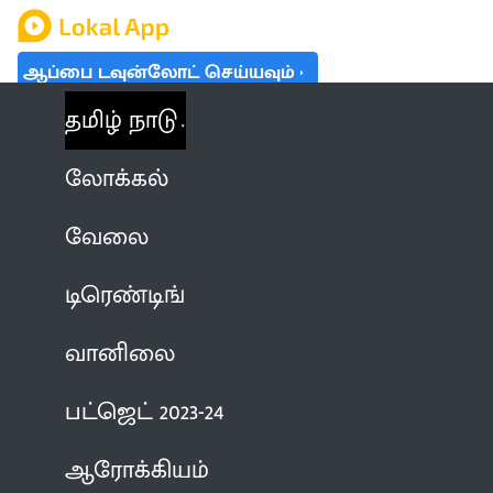
ஆப்பை டவுன்லோட் செய்யவும்
தமிழ் நாடு
லோக்கல்
வேலை
டிரெண்டிங்
வானிலை
பட்ஜெட் 2023-24
ஆரோக்கியம்