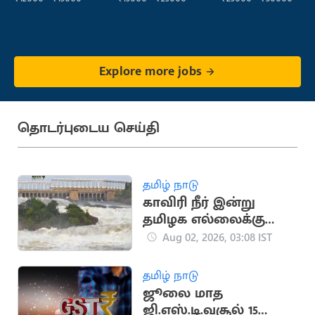
Explore more jobs
தொடர்புடைய செய்தி
தமிழ் நாடு
காவிரி நீர் இன்று
தமிழக எல்லைக்கு
வருகை.. விவசாயிகள்
Aug 02, 2026, 03:08 IST
எதிர்பார்ப்பு
தமிழ் நாடு
ஜூலை மாத
ஜி.எஸ்.டி.வசூல் 15