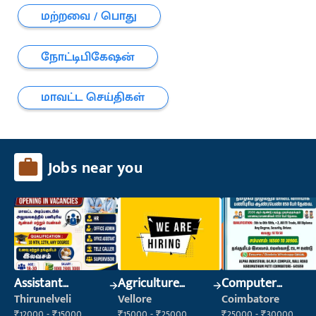
மற்றவை / பொது
நோட்டிபிகேஷன்
மாவட்ட செய்திகள்
Jobs near you
Assistant
Agriculture
Computer
Manager
Labour
Operator
Thirunelveli
Vellore
Coimbatore
₹12000 - ₹15000
₹15000 - ₹25000
₹25000 - ₹30000