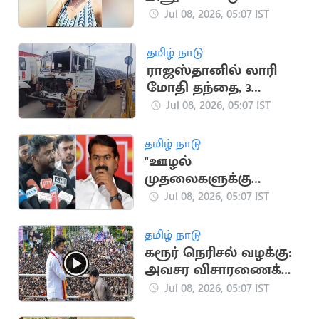
மாணவி ஏரியில்
Jul 08, 2026, 05:07 IST
குதித்து தற்கொலை
தமிழ் நாடு
ராஜஸ்தானில் லாரி
மோதி தந்தை, 3
குழந்தைகள் பரிதாப
Jul 08, 2026, 05:07 IST
பலி
தமிழ் நாடு
"ஊழல்
முதலைகளுக்கு
ஆதரவாக சீமான்
Jul 08, 2026, 05:07 IST
பேசுகிறார்".. அமைச்சர்
ராஜ்மோகன்
தமிழ் நாடு
கரூர் நெரிசல் வழக்கு:
அவசர விசாரணைக்கு
மதுரை கிளை மறுப்பு
Jul 08, 2026, 05:07 IST