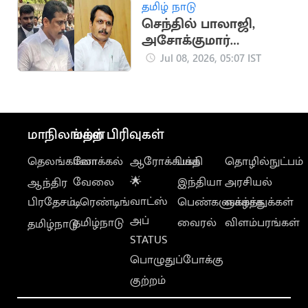
தமிழ் நாடு
செந்தில் பாலாஜி,
அசோக்குமார்
முன்ஜாமீன் மனு
Jul 08, 2026, 05:07 IST
இன்று பிற்பகல்
விசாரணை
மாநிலங்கள்
மற்ற பிரிவுகள்
தெலங்கானா
லோக்கல்
ஆரோக்கியம்
பக்தி
தொழில்நுட்பம்
வேலை
🌟
இந்தியா
அரசியல்
ஆந்திர
வாட்ஸ்
பிரதேசம்
டிரெண்டிங்
பெண்களுக்காக
வாழ்த்துக்கள்
அப்
தமிழ்நாடு
வைரல்
விளம்பரங்கள்
தமிழ்நாடு
STATUS
பொழுதுப்போக்கு
குற்றம்