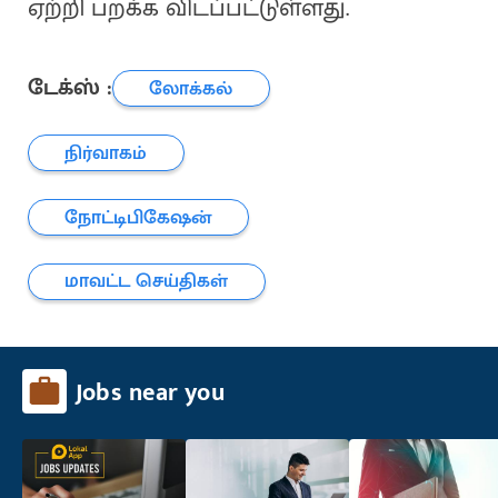
ஏற்றி பறக்க விடப்பட்டுள்ளது.
டேக்ஸ் :
லோக்கல்
நிர்வாகம்
நோட்டிபிகேஷன்
மாவட்ட செய்திகள்
Jobs near you