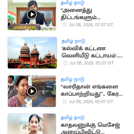
ராதாகிருஷ்ணன்
தமிழ் நாடு
“அனைத்து
திட்டங்களும்
கிராமங்களை
Jul 08, 2026, 07:07 IST
சென்றடைய
வேண்டும்".. CM விஜய்
தமிழ் நாடு
உத்தரவு
'கல்விக் கட்டண
வெளியீடு கட்டாயம்'..
உயர்நீதிமன்றம்
Jul 08, 2026, 05:07 IST
உத்தரவு
தமிழ் நாடு
“லாரிதான் எங்களை
காப்பாற்றியது”.. கேரள
நிலச்சரிவில்
Jul 08, 2026, 05:07 IST
சிக்கியவர்கள் பேட்டி
தமிழ் நாடு
காதலனுக்கு மெசேஜ்
அனுப்பிவிட்டு