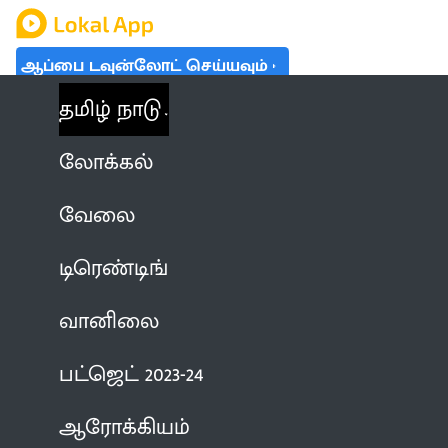
ஆப்பை டவுன்லோட் செய்யவும்
தமிழ் நாடு
லோக்கல்
வேலை
டிரெண்டிங்
வானிலை
பட்ஜெட் 2023-24
ஆரோக்கியம்