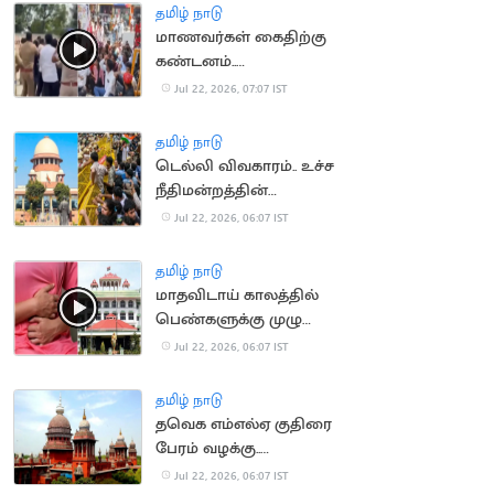
அனுமதி
தமிழ் நாடு
மாணவர்கள் கைதிற்கு
கண்டனம்..
திருவொற்றியூர் காவல்
Jul 22, 2026, 07:07 IST
நிலையம் முற்றுகை
தமிழ் நாடு
டெல்லி விவகாரம்.. உச்ச
நீதிமன்றத்தின்
கருத்தால் சர்ச்சை
Jul 22, 2026, 06:07 IST
தமிழ் நாடு
மாதவிடாய் காலத்தில்
பெண்களுக்கு முழு
ஊதியத்துடன் விடுப்பு..
Jul 22, 2026, 06:07 IST
நீதிமன்றம் வலியுறுத்தல்
தமிழ் நாடு
தவெக எம்எல்ஏ குதிரை
பேரம் வழக்கு..
காவல்துறைக்கு
Jul 22, 2026, 06:07 IST