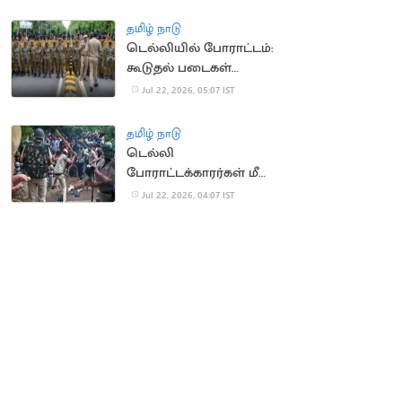
உயர்நீதிமன்றம் உத்தரவு
தமிழ் நாடு
டெல்லியில் போராட்டம்:
கூடுதல் படைகள்
வரவழைப்பு
Jul 22, 2026, 05:07 IST
தமிழ் நாடு
டெல்லி
போராட்டக்காரர்கள் மீது
தாக்குதல் வழக்கு இன்று
Jul 22, 2026, 04:07 IST
விசாரணை