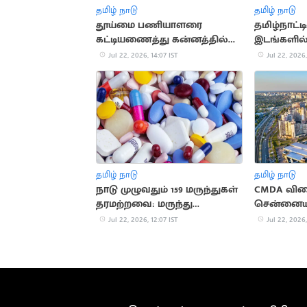
தமிழ் நாடு
தமிழ் நாடு
தூய்மை பணியாளரை
தமிழ்நாட்ட
கட்டியணைத்து கன்னத்தில்
இடங்களில்
முத்தமிட்ட அமைச்சர்..
Jul 22, 2026, 14:07 IST
Jul 22, 2026,
பாசமழை
தமிழ் நாடு
தமிழ் நாடு
நாடு முழுவதும் 159 மருந்துகள்
CMDA விர
தரமற்றவை: மருந்து
சென்னையி
கட்டுப்பாட்டு வாரியம் தகவல்
குறைவு
Jul 22, 2026, 12:07 IST
Jul 22, 2026,