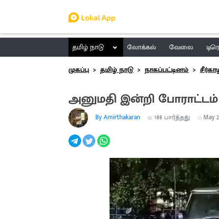
தமிழ் நாடு
லோக்கல்
வேலை
டிர
முகப்பு
தமிழ் நாடு
நாகப்பட்டினம்
சீர்கா
அனுமதி இன்றி போராட்டம் ந
By Amirthakaran
188
பார்த்தது
May 27