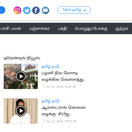
Tamil தமிழ்
ராசி பலன்
பஞ்சாங்கம்
பக்தி
பொழுதுப்போக்கு
குற்றம்
டிரெண்டிங் நியூஸ்
தமிழ் நாடு
பழனி நில மோசடி
வழக்கில் வெள்ளத்துரை
என்பவரின் ஜாமின் மனு
Jul 22, 2026, 12:07 IST
தள்ளுபடி
தமிழ் நாடு
ஆம்ஸ்ட்ராங் கொலை
வழக்கு.. சிபிஐ
விசாரணைக்கு
Jul 22, 2026, 07:07 IST
உச்சநீதிமன்றம்