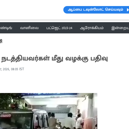
ஆப்பை டவுன்லோட் செய்யவும்
ெண்டிங்
வானிலை
பட்ஜெட் 2023-24
ஆரோக்கியம்
இன்றைய 
ழி
டத்தியவர்கள் மீது வழக்கு பதிவு
, 2026, 08:05 IST