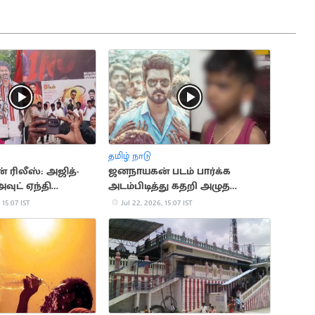
தமிழ் நாடு
ரிலீஸ்: அஜித்-
ஜனநாயகன் படம் பார்க்க
அவுட் ஏந்தி
அடம்பிடித்து கதறி அழுத
 ஆரவாரம்
சிறுவன்: வைரல் வீடியோ
 15:07 IST
Jul 22, 2026, 15:07 IST