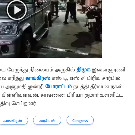
ைய பேருந்து நிலையம் அருகில்
திமுக
இளைஞரணி
லை எரித்து
காங்கிரஸ்
எஸ் டி, எஸ் சி பிரிவு சார்பில்
யே அனுமதி இன்றி
போராட்டம்
நடத்தி தீர்மான நகல்
த கிள்ளிவளவன், சரவணன், பிரியா குமார் உள்ளிட்ட
பதிவு செய்தனர்.
காங்கிரஸ்
அரசியல்
Congress