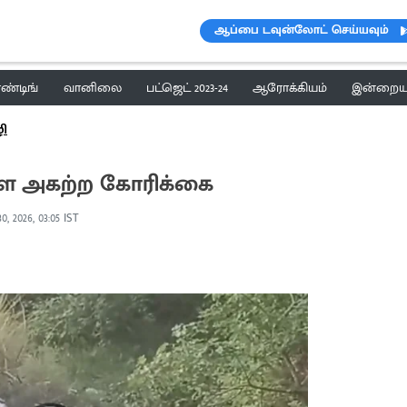
ஆப்பை டவுன்லோட் செய்யவும்
ெண்டிங்
வானிலை
பட்ஜெட் 2023-24
ஆரோக்கியம்
இன்றைய 
ழி
ளை அகற்ற கோரிக்கை
0, 2026, 03:05 IST