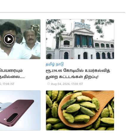
தமிழ் நாடு
 பெயரையும்
ரூ.274.46 கோடியில் உயர்கல்வித்
தவில்லை..
துறை கட்டடங்கள் திறப்பு!
்டாலின்
, 17:08 IST
Aug 04, 2026, 17:08 IST