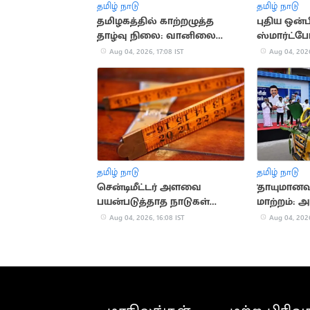
தமிழ் நாடு
தமிழ் நாடு
தமிழகத்தில் காற்றழுத்த
புதிய ஒன்
தாழ்வு நிலை: வானிலை
ஸ்மார்ட்ப
மையம் எச்சரிக்கை
அறிமுகம்!
Aug 04, 2026, 17:08 IST
Aug 04, 2026
தமிழ் நாடு
தமிழ் நாடு
சென்டிமீட்டர் அளவை
'தாயுமானவர
பயன்படுத்தாத நாடுகள்
மாற்றம்: அர
தெரியுமா?
புதிய பெயர
Aug 04, 2026, 16:08 IST
Aug 04, 2026