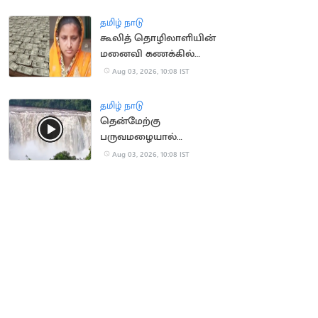
மாணவர்கள்
தமிழ் நாடு
கூலித் தொழிலாளியின்
மனைவி கணக்கில்
ரூ.100 கோடி வரவு:
Aug 03, 2026, 10:08 IST
அதிர்ச்சி சம்பவம்
தமிழ் நாடு
தென்மேற்கு
பருவமழையால்
ஆர்ப்பரித்து கொட்டும்
Aug 03, 2026, 10:08 IST
அதிரப்பள்ளி நீர்வீழ்ச்சி