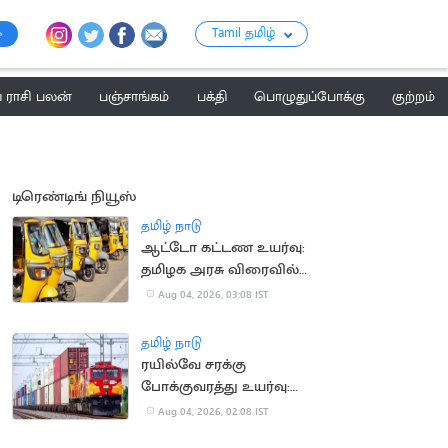
Tamil தமிழ்
ராசி பலன்
பஞ்சாங்கம்
பக்தி
பொழுதுப்போக்கு
குற்றம்
டிரெண்டிங் நியூஸ்
தமிழ் நாடு
ஆட்டோ கட்டண உயர்வு:
தமிழக அரசு விரைவில்
அறிவிப்பு?
Aug 04, 2026, 03:08 IST
தமிழ் நாடு
ரயில்வே சரக்கு
போக்குவரத்து உயர்வு:
ரூ.1,137 கோடி கூடுதல்
Aug 04, 2026, 02:08 IST
வருவாய்