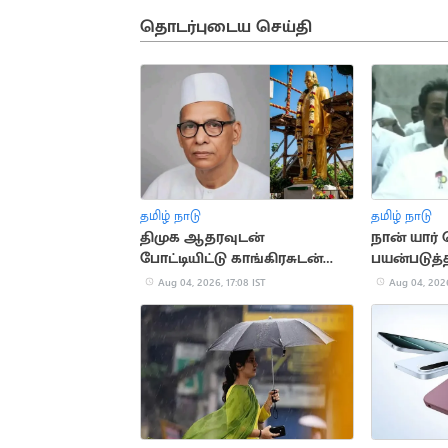
தொடர்புடைய செய்தி
தமிழ் நாடு
தமிழ் நாடு
திமுக ஆதரவுடன்
நான் யார்
போட்டியிட்டு காங்கிரசுடன்
பயன்படுத்
இணைந்த காமன்வீல் கட்சி
உதயநிதி ஸ
Aug 04, 2026, 17:08 IST
Aug 04, 2026