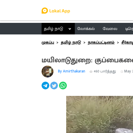
தமிழ் நாடு
லோக்கல்
வேலை
டிர
முகப்பு
தமிழ் நாடு
நாகப்பட்டினம்
சீர்கா
மயிலாடுதுறை: குப்பைக
By Amirthakaran
460
பார்த்தது
May 3