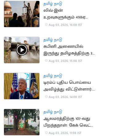
தமிழ் நாடு
லிவ்-இன்
உறவுகளுக்கும் 498ஏ
பிரிவு பாதுகாப்பு:
Aug 03, 2026, 16:08 IST
உச்சநீதிமன்றம் தீர்ப்பு
தமிழ் நாடு
கபினி அணையில்
இருந்து தமிழகத்திற்கு 30
ஆயிரம் கன அடி நீர்
Aug 03, 2026, 15:08 IST
திறப்பு
தமிழ் நாடு
டிரம்ப் புதிய பொய்யை
அவிழ்த்து விட்டுள்ளார்:
ஈரானிய ஊடகங்கள்
Aug 03, 2026, 14:08 IST
சாடல்
தமிழ் நாடு
ஆலமரத்திற்கு 107-வது
பிறந்தநாள்: கேக் வெட்டி
கொண்டாடிய
Aug 03, 2026, 11:08 IST