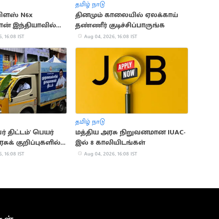
தமிழ் நாடு
பிளஸ் N6x
தினமும் காலையில் ஏலக்காய்
ோன் இந்தியாவில்
தண்ணீர் குடிச்சிப்பாருங்க
, 16:08 IST
Aug 04, 2026, 16:08 IST
தமிழ் நாடு
் திட்டம்' பெயர்
மத்திய அரசு நிறுவனமான IUAC-
சுக் குறிப்புகளில்
இல் 8 காலியிடங்கள்
்!
, 16:08 IST
Aug 04, 2026, 16:08 IST