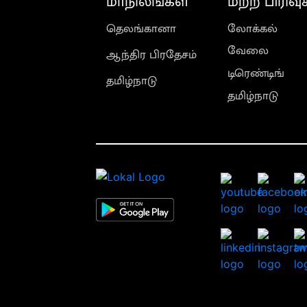
மாநிலங்கள்
மற்ற பிரிவு
தெலங்கானா
லோக்கல்
வேலை
ஆந்திர பிரதேசம்
டிரெண்டிங்
தமிழ்நாடு
தமிழ்நாடு