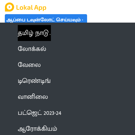
ஆப்பை டவுன்லோட் செய்யவும்
தமிழ் நாடு
லோக்கல்
வேலை
டிரெண்டிங்
வானிலை
பட்ஜெட் 2023-24
ஆரோக்கியம்