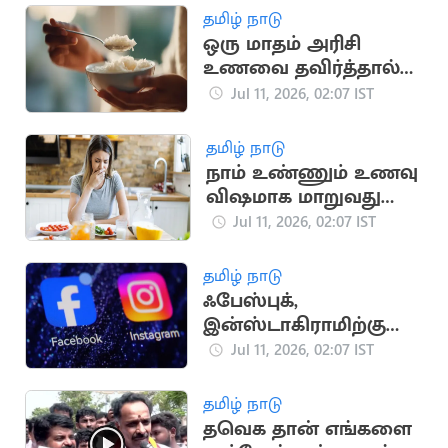
தமிழ் நாடு
ஒரு மாதம் அரிசி
உணவை தவிர்த்தால்
உடலில் நடக்கும்
Jul 11, 2026, 02:07 IST
மாற்றங்கள்
தமிழ் நாடு
நாம் உண்ணும் உணவு
விஷமாக மாறுவது
ஏன்? அதிர்ச்சித் தகவல்
Jul 11, 2026, 02:07 IST
தமிழ் நாடு
ஃபேஸ்புக்,
இன்ஸ்டாகிராமிற்கு
ஐரோப்பிய ஒன்றியம்
Jul 11, 2026, 02:07 IST
எச்சரிக்கை
தமிழ் நாடு
தவெக தான் எங்களை