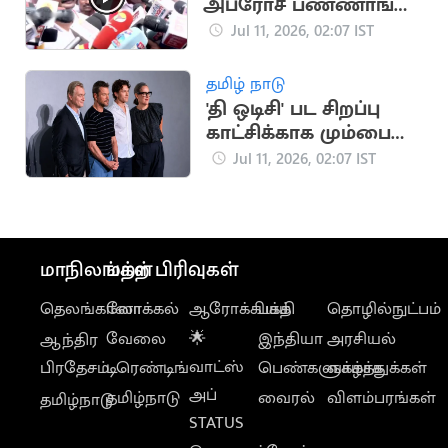
அப்ரோச் பண்ணாங்க..
M.R.விஜயபாஸ்கர்
Jul 11, 2026, 02:07 IST
பரபரப்பு பேட்டி
தமிழ் நாடு
'தி ஒடிசி' பட சிறப்பு
காட்சிக்காக மும்பை
வந்த நோலன்
Jul 11, 2026, 02:07 IST
மாநிலங்கள்
மற்ற பிரிவுகள்
தெலங்கானா
லோக்கல்
ஆரோக்கியம்
பக்தி
தொழில்நுட்பம்
வேலை
🌟
இந்தியா
அரசியல்
ஆந்திர
வாட்ஸ்
பிரதேசம்
டிரெண்டிங்
பெண்களுக்காக
வாழ்த்துக்கள்
அப்
தமிழ்நாடு
வைரல்
விளம்பரங்கள்
தமிழ்நாடு
STATUS