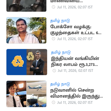
மாணவியை
கர்ப்பமாக்கிய தாத்தா
Jul 11, 2026, 02:07 IST
போக்சோ சட்டத்தில்
கைது
தமிழ் நாடு
போக்சோ வழக்கு:
குழந்தைகள் உட்பட 6
பேரை கொன்ற
Jul 11, 2026, 02:07 IST
கொடூரன்
தமிழ் நாடு
இந்தியன் வங்கியின்
நிகர லாபம் ரூ.3,273
கோடியாக உயர்வு
Jul 11, 2026, 02:07 IST
தமிழ் நாடு
நடுவானில் சென்ற
விமானத்தில் இருந்து
குதித்த விமானி பலி
Jul 11, 2026, 02:07 IST