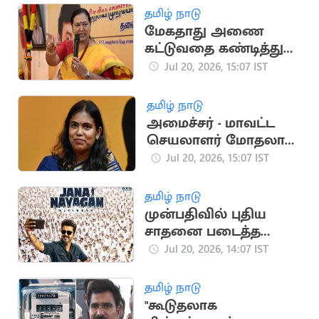
தமிழ் நாடு
மேகதாது அணை
கட்டுவதை கண்டித்து
தேமுதிக போராட்டம்
Jul 20, 2026, 15:07 IST
அறிவிப்பு
தமிழ் நாடு
அமைச்சர் - மாவட்ட
செயலாளர் மோதலால்
தவெக பொதுக்கூட்டம்
Jul 20, 2026, 15:07 IST
ரத்து
தமிழ் நாடு
முன்பதிவில் புதிய
சாதனை படைத்த
ஜனநாயகன்
Jul 20, 2026, 14:07 IST
தமிழ் நாடு
"கூடுதலாக