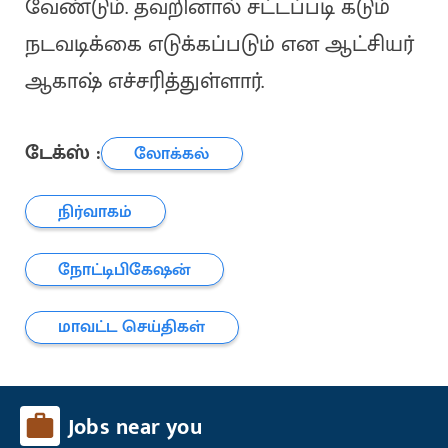
வேண்டும். தவறினால் சட்டப்படி கடும்
நடவடிக்கை எடுக்கப்படும் என ஆட்சியர்
ஆகாஷ் எச்சரித்துள்ளார்.
டேக்ஸ் :
லோக்கல்
நிர்வாகம்
நோட்டிபிகேஷன்
மாவட்ட செய்திகள்
Jobs near you