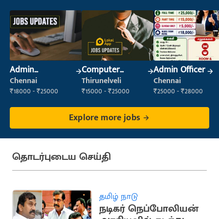
Admin
Computer
Admin Officer
Supervisor
Operator
Chennai
Thirunelveli
Chennai
₹18000 - ₹25000
₹15000 - ₹25000
₹25000 - ₹28000
Explore more jobs
தொடர்புடைய செய்தி
தமிழ் நாடு
நடிகர் நெப்போலியன்