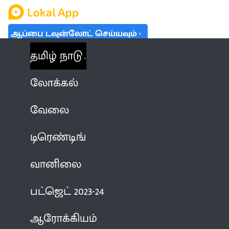
ஆப்பை டவுன்லோட் செய்யவும்
தமிழ் நாடு
லோக்கல்
வேலை
டிரெண்டிங்
வானிலை
பட்ஜெட் 2023-24
ஆரோக்கியம்