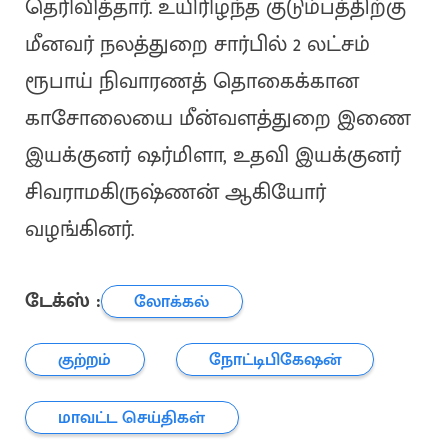
தெரிவித்தார். உயிரிழந்த குடும்பத்திற்கு
மீனவர் நலத்துறை சார்பில் 2 லட்சம்
ரூபாய் நிவாரணத் தொகைக்கான
காசோலையை மீன்வளத்துறை இணை
இயக்குனர் ஷர்மிளா, உதவி இயக்குனர்
சிவராமகிருஷ்ணன் ஆகியோர்
வழங்கினர்.
டேக்ஸ் :
லோக்கல்
குற்றம்
நோட்டிபிகேஷன்
மாவட்ட செய்திகள்