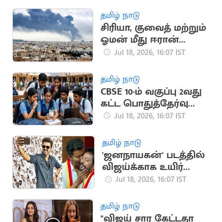
தமிழ் நாடு
சிரியா, குவைத் மற்றும்
ஓமன் மீது ஈரான்
பதிலடி தாக்குதல்
Jul 18, 2026, 16:07 IST
தமிழ் நாடு
CBSE 10-ம் வகுப்பு 2வது
கட்ட பொதுத்தேர்வு
முடிவுகள்
Jul 18, 2026, 16:07 IST
வெளியானது
தமிழ் நாடு
'ஜனநாயகன்' படத்தில்
விஜய்க்காக உயிர்
கொடுக்கும் நண்பன்
Jul 18, 2026, 16:07 IST
நான்”.. அமைச்சர்
ஸ்ரீநாத்
தமிழ் நாடு
"விஜய் சார கேட்டதா