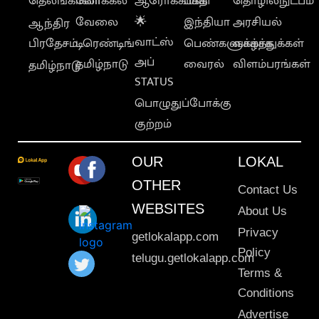
தெலங்கானா
லோக்கல்
ஆரோக்கியம்
பக்தி
தொழில்நுட்பம்
வேலை
🌟
இந்தியா
அரசியல்
ஆந்திர
வாட்ஸ்
பிரதேசம்
டிரெண்டிங்
பெண்களுக்காக
வாழ்த்துக்கள்
அப்
தமிழ்நாடு
வைரல்
விளம்பரங்கள்
தமிழ்நாடு
STATUS
பொழுதுப்போக்கு
குற்றம்
OUR
LOKAL
OTHER
Contact Us
WEBSITES
About Us
Privacy
getlokalapp.com
Policy
telugu.getlokalapp.com
Terms &
Conditions
Advertise