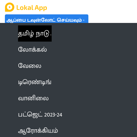
ஆப்பை டவுன்லோட் செய்யவும்
தமிழ் நாடு
லோக்கல்
வேலை
டிரெண்டிங்
வானிலை
பட்ஜெட் 2023-24
ஆரோக்கியம்