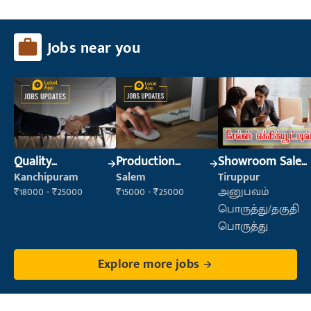
Jobs near you
Quality
Production
Showroom Sales
Inspector
Supervisor
Executive (Retail
Kanchipuram
Salem
Tiruppur
Sales)
₹18000 - ₹25000
₹15000 - ₹25000
அனுபவம்
பொருத்து/தகுதி
பொருத்து
Explore more jobs