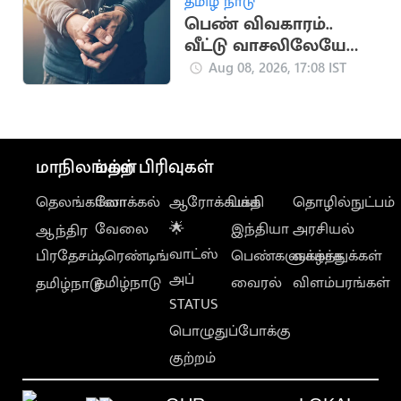
தமிழ் நாடு
பெண் விவகாரம்..
வீட்டு வாசலிலேயே
ஒருவருக்கு அரிவாள்
Aug 08, 2026, 17:08 IST
வெட்டு
மாநிலங்கள்
மற்ற பிரிவுகள்
தெலங்கானா
லோக்கல்
ஆரோக்கியம்
பக்தி
தொழில்நுட்பம்
வேலை
🌟
இந்தியா
அரசியல்
ஆந்திர
வாட்ஸ்
பிரதேசம்
டிரெண்டிங்
பெண்களுக்காக
வாழ்த்துக்கள்
அப்
தமிழ்நாடு
வைரல்
விளம்பரங்கள்
தமிழ்நாடு
STATUS
பொழுதுப்போக்கு
குற்றம்