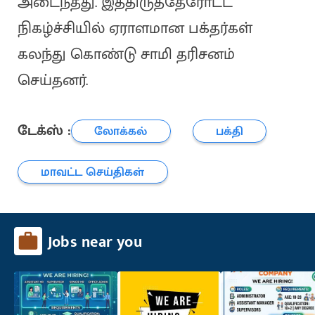
அடைந்தது. இத்திருத்தேரோட்ட
நிகழ்ச்சியில் ஏராளமான பக்தர்கள்
கலந்து கொண்டு சாமி தரிசனம்
செய்தனர்.
டேக்ஸ் :
லோக்கல்
பக்தி
மாவட்ட செய்திகள்
Jobs near you