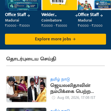
Office Staff
Welder
Office Staff
(Fabrication)
Madurai
Coimbatore
Madurai
₹30000 - ₹30001
₹20000 - ₹30000
₹10000 - ₹25000
Explore more jobs
தொடர்புடைய செய்தி
தமிழ் நாடு
ஜெயலலிதாவின்
நம்பிக்கை பெற்ற
சி.விஜயபாஸ்கர்..
Aug 08, 2026, 17:08 IST
அரசியல் பயணம்
தமிழ் நாடு