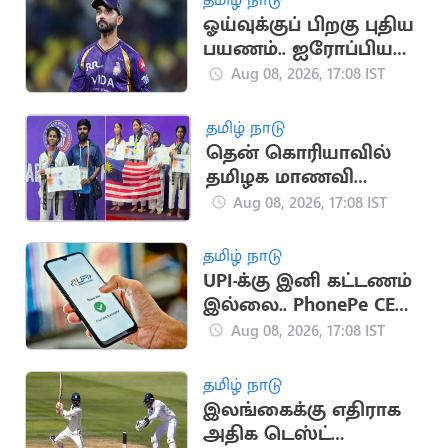
ஓய்வுக்குப் பிறகு புதிய
பயணம்.. ஐரோப்பிய
டி20 லீக்கில்
Aug 08, 2026, 17:08 IST
இணைந்தார் ரகானே
தமிழ் நாடு
தென் கொரியாவில்
தமிழக மாணவி
அசத்தல்.. உலக
Aug 08, 2026, 17:08 IST
டேக்வாண்டோ
போட்டியில்
தமிழ் நாடு
வெண்கலம்
UPI-க்கு இனி கட்டணம்
இல்லை.. PhonePe CEO
சமீர் நிகாம் உறுதி
Aug 08, 2026, 17:08 IST
தமிழ் நாடு
இலங்கைக்கு எதிராக
அதிக டெஸ்ட்