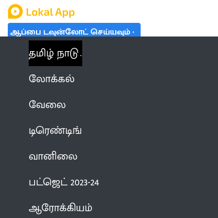
ஆப்பை டவுன்லோட் செய்யவும்
தமிழ் நாடு
லோக்கல்
வேலை
டிரெண்டிங்
வானிலை
பட்ஜெட் 2023-24
ஆரோக்கியம்