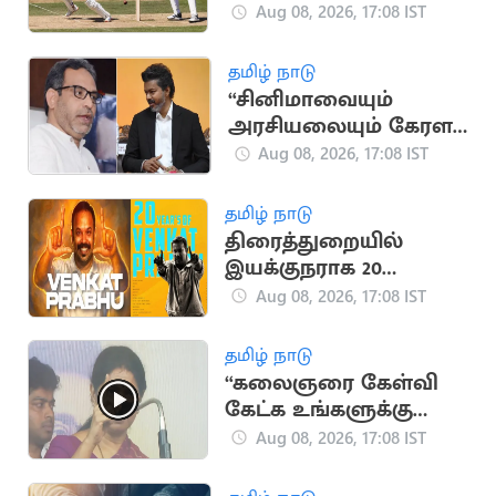
விக்கெட்டுகள்
Aug 08, 2026, 17:08 IST
வீழ்த்திய டாப் 5 இந்திய
வீரர்கள்
தமிழ் நாடு
“சினிமாவையும்
அரசியலையும் கேரள
மக்கள் பிரித்துப் பார்க்க
Aug 08, 2026, 17:08 IST
தெரிந்தவர்கள்” - SDPI
தமிழ் நாடு
திரைத்துறையில்
இயக்குநராக 20
ஆண்டுகள் நிறைவு..
Aug 08, 2026, 17:08 IST
வெங்கட் பிரபு
நெகிழ்ச்சி பதிவு
தமிழ் நாடு
“கலைஞரை கேள்வி
கேட்க உங்களுக்கு
தகுதியில்லை” -
Aug 08, 2026, 17:08 IST
கனிமொழி