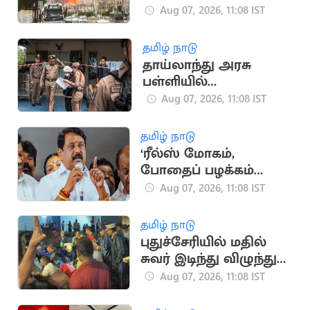
தாக்குதல்..
Aug 07, 2026, 11:08 IST
பாதுகாப்புப்படையினர்
30 பேர் பலி
தமிழ் நாடு
தாய்லாந்து அரசு
பள்ளியில்
துப்பாக்கிசூடு நடத்திய
Aug 07, 2026, 11:08 IST
மாணவன்.. 6 பேர் பலி
தமிழ் நாடு
‘ரீல்ஸ் மோகம்,
போதைப் பழக்கம்
காரணமாக வன்முறை
Aug 07, 2026, 11:08 IST
அதிகரிப்பு’.. நயினார்
குற்றச்சாட்டு
தமிழ் நாடு
புதுச்சேரியில் மதில்
சுவர் இடிந்து விழுந்து
முதியவர் பலி.. 2 பேர்
Aug 07, 2026, 11:08 IST
படுகாயம்