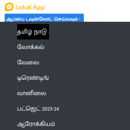
ஆப்பை டவுன்லோட் செய்யவும்
தமிழ் நாடு
லோக்கல்
வேலை
டிரெண்டிங்
வானிலை
பட்ஜெட் 2023-24
ஆரோக்கியம்