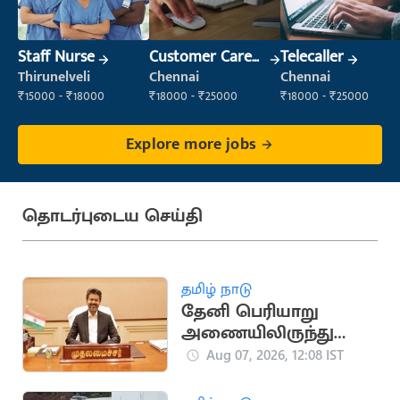
Staff Nurse
Customer Care
Telecaller
Executive
Thirunelveli
Chennai
Chennai
₹15000 - ₹18000
₹18000 - ₹25000
₹18000 - ₹25000
Explore more jobs
தொடர்புடைய செய்தி
தமிழ் நாடு
தேனி பெரியாறு
அணையிலிருந்து
தண்ணீர் திறக்க
Aug 07, 2026, 12:08 IST
முதலமைச்சர் விஜய்
ஆணை