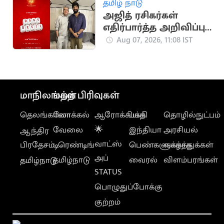
தமிழ் நாடு
அஜித் ரசிகர்கள்
எதிர்பார்த்த அறிவிப்பு..
‘டேர்டெவில்’
Aug 07, 2026, 11:08 IST
படப்பிடிப்பு இம்மாதம்
தொடக்கம்
மாநிலங்கள்
மற்ற பிரிவுகள்
தெலங்கானா
லோக்கல்
ஆரோக்கியம்
பக்தி
தொழில்நுட்பம்
வேலை
🌟
இந்தியா
அரசியல்
ஆந்திர
வாட்ஸ்
பிரதேசம்
டிரெண்டிங்
பெண்களுக்காக
வாழ்த்துக்கள்
அப்
தமிழ்நாடு
வைரல்
விளம்பரங்கள்
தமிழ்நாடு
STATUS
பொழுதுப்போக்கு
குற்றம்