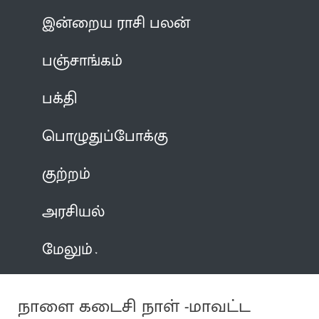
இன்றைய ராசி பலன்
பஞ்சாங்கம்
பக்தி
பொழுதுப்போக்கு
குற்றம்
அரசியல்
மேலும்
நாளை கடைசி நாள் -மாவட்ட