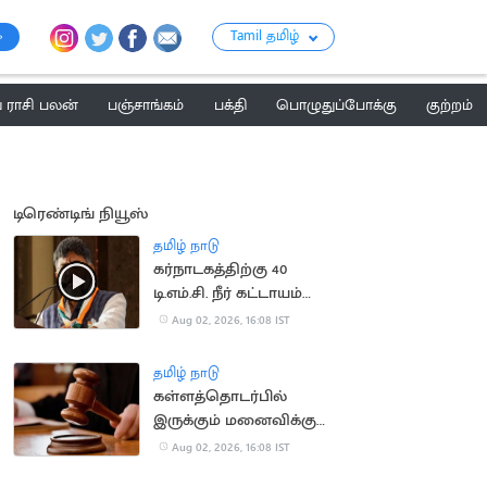
Tamil தமிழ்
ராசி பலன்
பஞ்சாங்கம்
பக்தி
பொழுதுப்போக்கு
குற்றம்
டிரெண்டிங் நியூஸ்
தமிழ் நாடு
கர்நாடகத்திற்கு 40
டி.எம்.சி. நீர் கட்டாயம்
தேவை.. டி.கே.சிவகுமார்
Aug 02, 2026, 16:08 IST
தமிழ் நாடு
கள்ளத்தொடர்பில்
இருக்கும் மனைவிக்கு
இடைக்கால ஜீவனாம்சம்
Aug 02, 2026, 16:08 IST
மறுப்பு