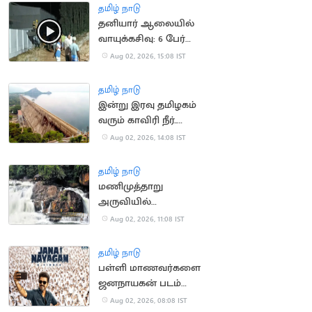
தமிழ் நாடு
தனியார் ஆலையில்
வாயுக்கசிவு: 6 பேர்
மருத்துவமனையில்
Aug 02, 2026, 15:08 IST
அனுமதி
தமிழ் நாடு
இன்று இரவு தமிழகம்
வரும் காவிரி நீர்..
மேட்டூர் அணை நிறைய
Aug 02, 2026, 14:08 IST
வாய்ப்பு
தமிழ் நாடு
மணிமுத்தாறு
அருவியில்
வெள்ளப்பெருக்கு: 2-
Aug 02, 2026, 11:08 IST
வது நாளாக குளிக்க
தடை
தமிழ் நாடு
பள்ளி மாணவர்களை
ஜனநாயகன் படம்
பார்க்க
Aug 02, 2026, 08:08 IST