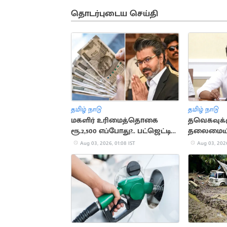
தொடர்புடைய செய்தி
தமிழ் நாடு
தமிழ் நாடு
மகளிர் உரிமைத்தொகை
தவெகவுக்க
ரூ.2,500 எப்போது?.. பட்ஜெட்டில்
தலைமையி
பதில் கிடைக்குமா?
திமுக ஆர்ப
Aug 03, 2026, 01:08 IST
Aug 03, 2026