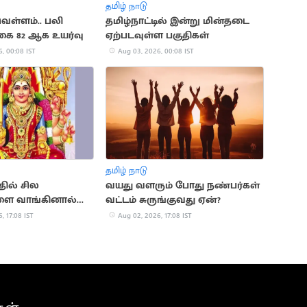
தமிழ் நாடு
ெள்ளம்.. பலி
தமிழ்நாட்டில் இன்று மின்தடை
ை 82 ஆக உயர்வு
ஏற்படவுள்ள பகுதிகள்
, 00:08 IST
Aug 03, 2026, 00:08 IST
தமிழ் நாடு
தில் சில
வயது வளரும் போது நண்பர்கள்
ை வாங்கினால்
வட்டம் சுருங்குவது ஏன்?
 ஏற்படுமா?
, 17:08 IST
Aug 02, 2026, 17:08 IST