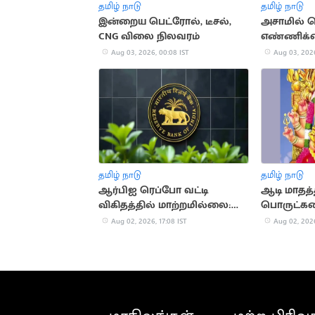
தமிழ் நாடு
தமிழ் நாடு
இன்றைய பெட்ரோல், டீசல்,
அசாமில் வ
CNG விலை நிலவரம்
எண்ணிக்க
Aug 03, 2026, 00:08 IST
Aug 03, 2026
தமிழ் நாடு
தமிழ் நாடு
ஆர்பிஐ ரெப்போ வட்டி
ஆடி மாதத்
விகிதத்தில் மாற்றமில்லை:
பொருட்கள
பொருளாதார நிபுணர்கள்
பண நஷ்டம்
Aug 02, 2026, 17:08 IST
Aug 02, 2026
கணிப்பு