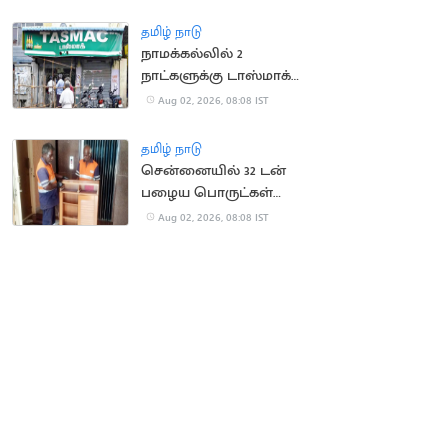
கட்டாயப்படுத்தியதாக
புகார்
தமிழ் நாடு
நாமக்கல்லில் 2
நாட்களுக்கு டாஸ்மாக்
கடைகள் மூட உத்தரவு
Aug 02, 2026, 08:08 IST
தமிழ் நாடு
சென்னையில் 32 டன்
பழைய பொருட்கள்
சேகரிக்கப்பட்டு அகற்றம்
Aug 02, 2026, 08:08 IST