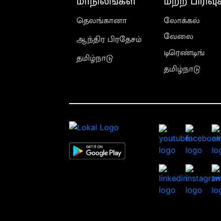
மாநிலங்கள்
மற்ற பிரிவு
தெலங்கானா
லோக்கல்
வேலை
ஆந்திர பிரதேசம்
டிரெண்டிங்
தமிழ்நாடு
தமிழ்நாடு