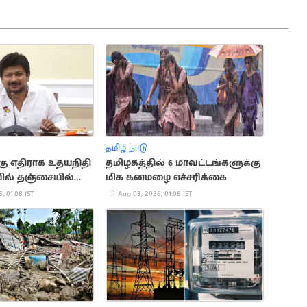
தமிழ் நாடு
ு எதிராக உதயநிதி
தமிழகத்தில் 6 மாவட்டங்களுக்கு
ல் தஞ்சையில்
மிக கனமழை எச்சரிக்கை
்பாட்டம்
, 01:08 IST
Aug 03, 2026, 01:08 IST