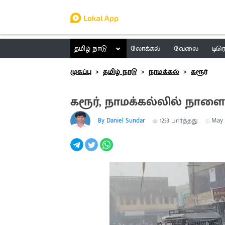
தமிழ் நாடு
லோக்கல்
வேலை
டிர
முகப்பு
தமிழ் நாடு
நாமக்கல்
கரூர்
கரூர், நாமக்கல்லில் நா
By Daniel Sundar
1253
பார்த்தது
May 2