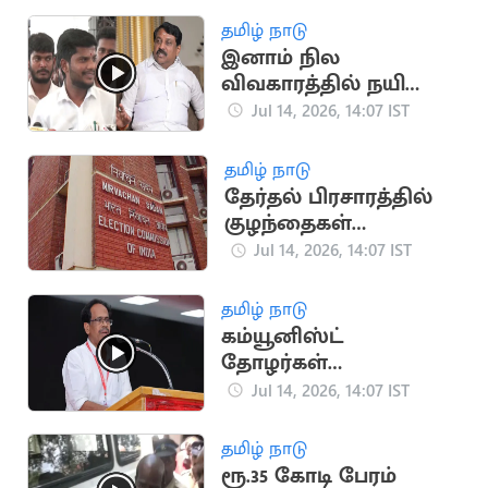
நிதியுதவி அறிவித்த
தமிழ் நாடு
முதல்வர்
இனாம் நில
விவகாரத்தில் நயினார்
நாகேந்திரன் ரீல்
Jul 14, 2026, 14:07 IST
சுத்துகிறார்: ரமேஷ்
தமிழ் நாடு
தேர்தல் பிரசாரத்தில்
குழந்தைகள்
பயன்பாடு: விதிகள்
Jul 14, 2026, 14:07 IST
வகுக்க தேர்தல்
ஆணையம் முடிவு
தமிழ் நாடு
கம்யூனிஸ்ட்
தோழர்கள்
அமைச்சர்களாகும்
Jul 14, 2026, 14:07 IST
காலம் மிக
நெருங்குகிறது -
தமிழ் நாடு
மு.வீரபாண்டியன்
ரூ.35 கோடி பேரம்