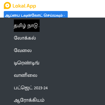
ஆப்பை டவுன்லோட் செய்யவும்
தமிழ் நாடு
லோக்கல்
வேலை
டிரெண்டிங்
வானிலை
பட்ஜெட் 2023-24
ஆரோக்கியம்