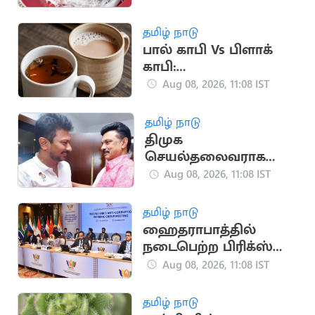
எளிய குறிப்புகள்
தமிழ் நாடு
பால் காபி Vs பிளாக்
காபி:
ஆரோக்கியத்திற்கு
Aug 08, 2026, 11:08 IST
எது சிறந்தது?
தமிழ் நாடு
திமுக
செயல்தலைவராக
உதயநிதி? விரைவில்
Aug 08, 2026, 11:08 IST
அறிவிப்பு
தமிழ் நாடு
ஹைதராபாத்தில்
நடைபெற்ற பிரிக்ஸ்
அமைப்பின் ஊழல்
Aug 08, 2026, 11:08 IST
தடுப்பு கூட்டம்
தமிழ் நாடு