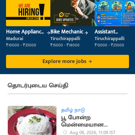
Home Appliance
Bike Mechanic
Assistant
/ Service
Manager
Madurai
Tiruchirappalli
Tiruchirappalli
Technician
₹10000 - ₹35000
₹15000 - ₹18000
₹15000 - ₹25000
Explore more jobs
தொடர்புடைய செய்தி
தமிழ் நாடு
பூ போன்ற
மென்மையான
இடியாப்பம் செய்ய
Aug 08, 2026, 11:08 IST