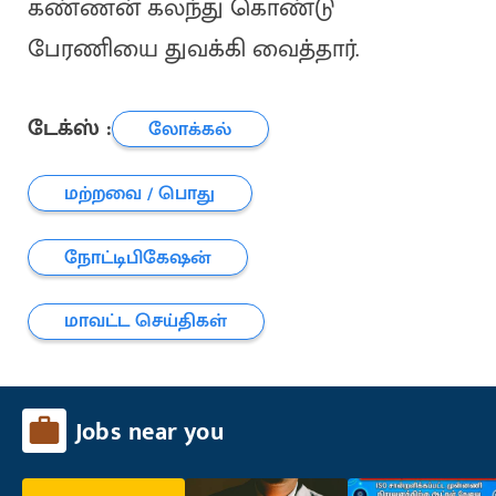
கண்ணன் கலந்து கொண்டு
பேரணியை துவக்கி வைத்தார்.
டேக்ஸ் :
லோக்கல்
மற்றவை / பொது
நோட்டிபிகேஷன்
மாவட்ட செய்திகள்
Jobs near you