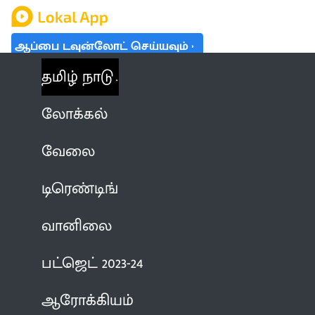
ஆப்பை டவுன்லோட் செய்யவும்
தமிழ் நாடு
லோக்கல்
வேலை
டிரெண்டிங்
வானிலை
பட்ஜெட் 2023-24
ஆரோக்கியம்