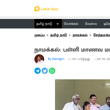
தமிழ் நாடு
லோக்கல்
வேலை
டிர
முகப்பு
தமிழ் நாடு
நாமக்கல்
சேந்தமங்
நாமக்கல்: பள்ளி மாணவ ம
By Namagiri
1165
பார்த்தது
Jun 04, 20