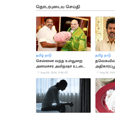
தொடர்புடைய செய்தி
தமிழ் நாடு
தமிழ் நாடு
சென்னை வந்த உள்துறை
தவெகவில
அமைச்சர் அமித்ஷா உடன்
அதிகாரப்ப
இபிஎஸ் சந்திப்பு
நடிகை த்ர
Aug 08, 2026, 11:08 IST
Aug 08, 2026