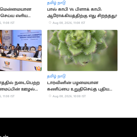
தமிழ் நாடு
ற மென்மையான
பால் காபி Vs பிளாக் காபி:
் செய்ய எளிய
ஆரோக்கியத்திற்கு எது சிறந்தது?
, 11:08 IST
Aug 08, 2026, 11:08 IST
தமிழ் நாடு
்தில் நடைபெற்ற
டார்வினின் பழமையான
அமைப்பின் ஊழல்
கணிப்பை உறுதிசெய்த புதிய
டம்
அறிவியல் ஆய்வு
, 11:08 IST
Aug 08, 2026, 10:08 IST