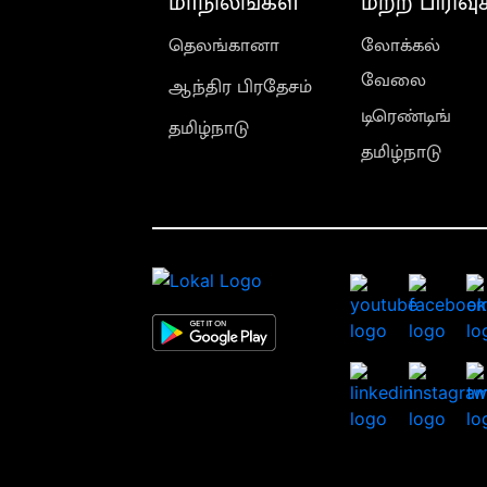
மாநிலங்கள்
மற்ற பிரிவு
தெலங்கானா
லோக்கல்
வேலை
ஆந்திர பிரதேசம்
டிரெண்டிங்
தமிழ்நாடு
தமிழ்நாடு