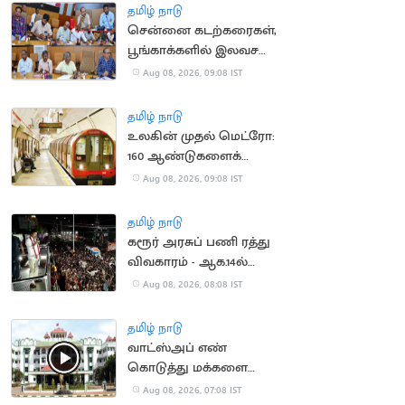
சோதனை
தமிழ் நாடு
சென்னை கடற்கரைகள்,
பூங்காக்களில் இலவச
Wi-Fi
Aug 08, 2026, 09:08 IST
தமிழ் நாடு
உலகின் முதல் மெட்ரோ:
160 ஆண்டுகளைக்
கடந்த லண்டன் ரயில்
Aug 08, 2026, 09:08 IST
பாதை
தமிழ் நாடு
கரூர் அரசுப் பணி ரத்து
விவகாரம் - ஆக.14ல்
விசாரணை
Aug 08, 2026, 08:08 IST
தமிழ் நாடு
வாட்ஸ்அப் எண்
கொடுத்து மக்களை
ஏமாற்ற வேண்டாம்:
Aug 08, 2026, 07:08 IST