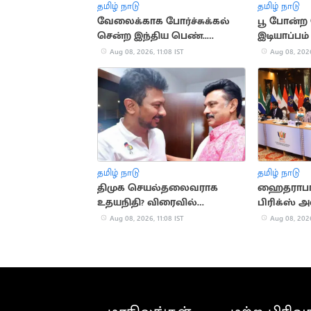
தமிழ் நாடு
தமிழ் நாடு
வேலைக்காக போர்ச்சுக்கல்
பூ போன்
சென்ற இந்திய பெண்..
இடியாப்பம
மதுபானக் கடையில்
குறிப்புகள்
Aug 08, 2026, 11:08 IST
Aug 08, 2026
விற்பனை
தமிழ் நாடு
தமிழ் நாடு
திமுக செயல்தலைவராக
ஹைதராபாத
உதயநிதி? விரைவில்
பிரிக்ஸ் 
அறிவிப்பு
தடுப்பு கூட்
Aug 08, 2026, 11:08 IST
Aug 08, 2026