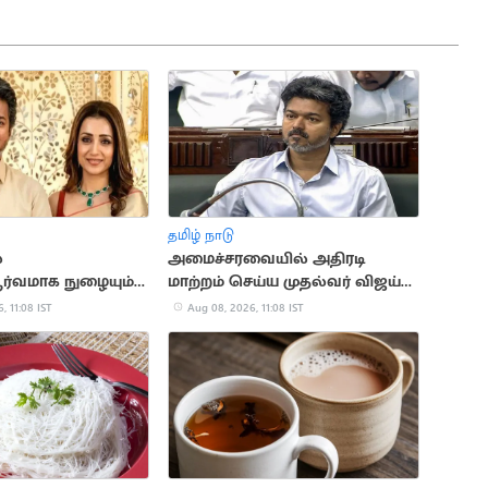
தமிழ் நாடு
்
அமைச்சரவையில் அதிரடி
ூர்வமாக நுழையும்
மாற்றம் செய்ய முதல்வர் விஜய்
ிஷா?
திட்டம்?
, 11:08 IST
Aug 08, 2026, 11:08 IST