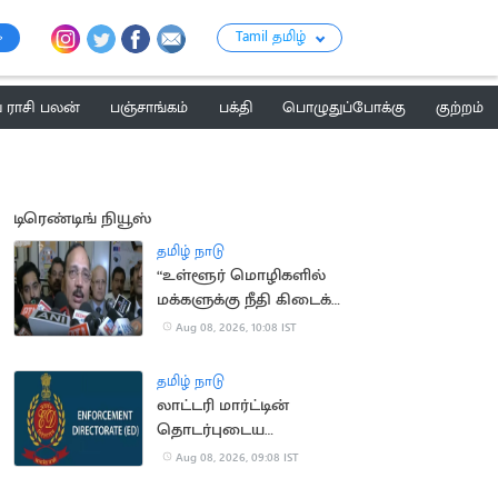
Tamil தமிழ்
ராசி பலன்
பஞ்சாங்கம்
பக்தி
பொழுதுப்போக்கு
குற்றம்
டிரெண்டிங் நியூஸ்
தமிழ் நாடு
“உள்ளூர் மொழிகளில்
மக்களுக்கு நீதி கிடைக்க
வேண்டும்”.. நீதிபதி
Aug 08, 2026, 10:08 IST
சூர்ய காந்த்
தமிழ் நாடு
லாட்டரி மார்ட்டின்
தொடர்புடைய
இடங்களில்
Aug 08, 2026, 09:08 IST
அமலாக்கத்துறை