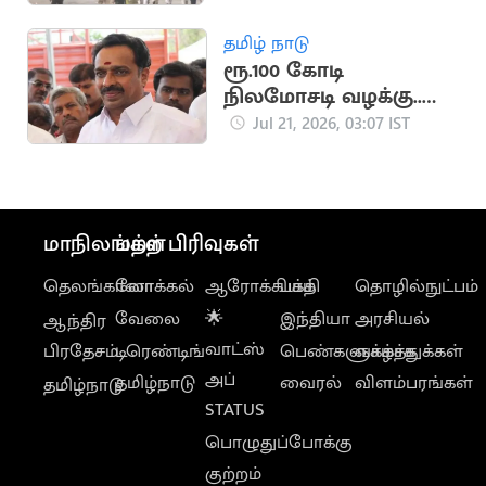
தமிழ் நாடு
ரூ.100 கோடி
நிலமோசடி வழக்கு..
எம்.ஆர்.விஜயபாசகர்
Jul 21, 2026, 03:07 IST
மீண்டும் ஆஜராக
உத்தரவு
மாநிலங்கள்
மற்ற பிரிவுகள்
தெலங்கானா
லோக்கல்
ஆரோக்கியம்
பக்தி
தொழில்நுட்பம்
வேலை
🌟
இந்தியா
அரசியல்
ஆந்திர
வாட்ஸ்
பிரதேசம்
டிரெண்டிங்
பெண்களுக்காக
வாழ்த்துக்கள்
அப்
தமிழ்நாடு
வைரல்
விளம்பரங்கள்
தமிழ்நாடு
STATUS
பொழுதுப்போக்கு
குற்றம்