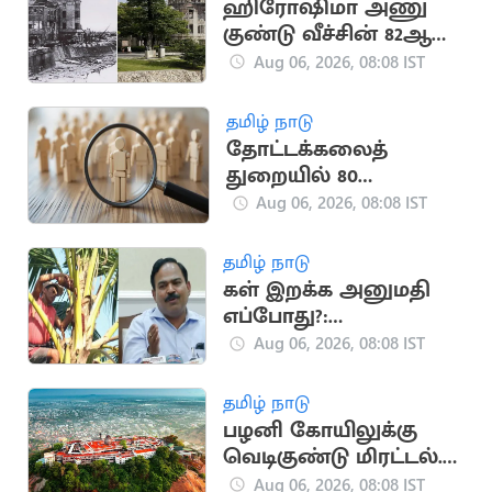
ஹிரோஷிமா அணு
குண்டு வீச்சின் 82ஆம்
ஆண்டு நினைவு
Aug 06, 2026, 08:08 IST
தினம் இன்று!
தமிழ் நாடு
தோட்டக்கலைத்
துறையில் 80
காலிப்பணியிடங்கள்
Aug 06, 2026, 08:08 IST
அறிவிப்பு
தமிழ் நாடு
கள் இறக்க அனுமதி
எப்போது?:
வேளாண்துறை
Aug 06, 2026, 08:08 IST
செயலாளர் பொ.சங்கர்
பேட்டி
தமிழ் நாடு
பழனி கோயிலுக்கு
வெடிகுண்டு மிரட்டல்..
ஒருவர் கைது
Aug 06, 2026, 08:08 IST