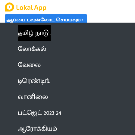
ஆப்பை டவுன்லோட் செய்யவும்
தமிழ் நாடு
லோக்கல்
வேலை
டிரெண்டிங்
வானிலை
பட்ஜெட் 2023-24
ஆரோக்கியம்