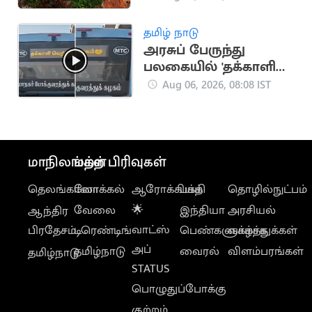
தமிழ் நாடு
அரசுப் பேருந்து
பலகையில் 'தக்காளி
வெற்றிக் கழகம்'
Aug 06, 2026, 08:08 IST
வாசகம்.. வைரல்
மாநிலங்கள்
மற்ற பிரிவுகள்
தெலங்கானா
லோக்கல்
ஆரோக்கியம்
பக்தி
தொழில்நுட்பம்
வேலை
🌟
இந்தியா
அரசியல்
ஆந்திர
வாட்ஸ்
பிரதேசம்
டிரெண்டிங்
பெண்களுக்காக
வாழ்த்துக்கள்
அப்
தமிழ்நாடு
வைரல்
விளம்பரங்கள்
தமிழ்நாடு
STATUS
பொழுதுப்போக்கு
குற்றம்