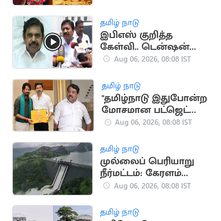
தமிழ் நாடு
இபிஎஸ் குறித்த
கேள்வி.. டென்ஷன்
ஆன சி.வி.சண்முகம்
Aug 06, 2026, 08:08 IST
தமிழ் நாடு
"தமிழ்நாடு இதுபோன்ற
மோசமான பட்ஜெட்டை
பார்த்ததில்லை"..
Aug 06, 2026, 08:08 IST
நயினார் காட்டம்
தமிழ் நாடு
முல்லைப் பெரியாறு
நீர்மட்டம்: கேரளம்
அமைச்சர் எச்சரிக்கை
Aug 06, 2026, 08:08 IST
தமிழ் நாடு