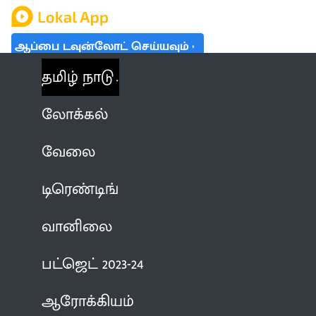
ஆப்பை டவுன்லோட் செய்யவும்
தமிழ் நாடு
லோக்கல்
வேலை
டிரெண்டிங்
வானிலை
பட்ஜெட் 2023-24
ஆரோக்கியம்