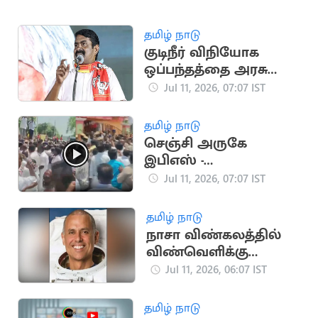
தமிழ் நாடு
குடிநீர் விநியோக
ஒப்பந்தத்தை அரசு
திரும்ப பெற சீமான்
Jul 11, 2026, 07:07 IST
வலியுறுத்தல்
தமிழ் நாடு
செஞ்சி அருகே
இபிஎஸ் -
சி.வி.சண்முகம் தரப்பு
Jul 11, 2026, 07:07 IST
நிர்வாகிகள்
மோதலால் பரபரப்பு
தமிழ் நாடு
நாசா விண்கலத்தில்
விண்வெளிக்கு
செல்லும் இந்திய
Jul 11, 2026, 06:07 IST
வம்சாவளி வீரர்
தமிழ் நாடு