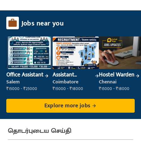
Jobs near you
Office Assistant
Assistant
Hostel Warden
Manager
Salem
Coimbatore
Chennai
₹15000 - ₹25000
₹15000 - ₹18000
₹15000 - ₹18000
Explore more jobs
தொடர்புடைய செய்தி