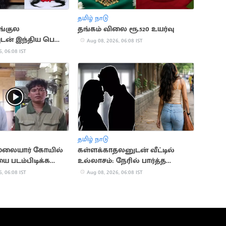
தமிழ் நாடு
அங்குல
தங்கம் விலை ரூ.520 உயர்வு
ுடன் இந்திய பெண்
Aug 08, 2026, 06:08 IST
 சாதனை
, 06:08 IST
தமிழ் நாடு
ையார் கோயில்
கள்ளக்காதலனுடன் வீட்டில்
 படம்பிடிக்க
உல்லாசம்: நேரில் பார்த்த
்கள் கைது
கணவர்
, 06:08 IST
Aug 08, 2026, 06:08 IST