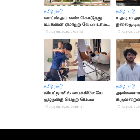
தமிழ் நாடு
தமிழ் நாடு
வாட்ஸ்அப் எண் கொடுத்து
8 அடி 10 
மக்களை ஏமாற்ற வேண்டாம்:
தலைமுடிய
உயர்நீதிமன்றம் கண்டனம்
கின்னஸ்
Aug 08, 2026, 07:08 IST
Aug 08, 2026
தமிழ் நாடு
தமிழ் நாடு
வியட்நாமில் பைக்கிலேயே
அண்ணாமல
குழந்தை பெற்ற பெண்
கருவறையை
முயன்றவர
Aug 08, 2026, 06:08 IST
Aug 08, 2026