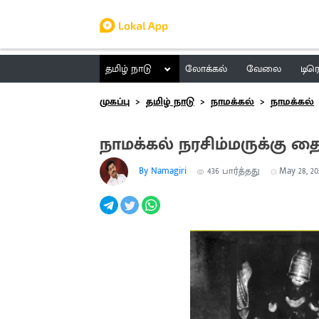
தமிழ் நாடு
லோக்கல்
வேலை
டிர
முகப்பு
தமிழ் நாடு
நாமக்கல்
நாமக்கல்
நாமக்கல் நரசிம்மருக்கு த
By Namagiri
436
பார்த்தது
May 28, 202