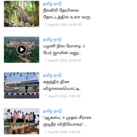
தமிழ் நாடு
நீலகிரி தேயிலை
தோட்டத்தில் உலா வரும்
சிறுத்தை:
Aug 08, 2026, 03:08 IST
தொழிலாளர்கள்
கோரிக்கை
தமிழ் நாடு
பழனி நில மோசடி: 3
பேர் ஜாமின் மனு
தள்ளுபடி
Aug 07, 2026, 12:08 IST
தமிழ் நாடு
சுதந்திர தின
விழாவையொட்டி
விமான நிலையத்துக்கு
Aug 07, 2026, 11:08 IST
பார்வையாளர்கள்
செல்ல தடை
தமிழ் நாடு
“ஆகஸ்ட் 9 முதல் சீரான
குடிநீர் விநியோகம்"..
தூத்துக்குடி மேயர் உறுதி
Aug 07, 2026, 11:08 IST