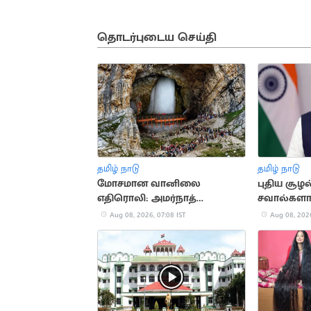
தொடர்புடைய செய்தி
தமிழ் நாடு
தமிழ் நாடு
மோசமான வானிலை
புதிய சூ
எதிரொலி: அமர்நாத்
சவால்கள
யாத்திரை தற்காலிகமாக
ஏற்றுக்க
Aug 08, 2026, 07:08 IST
Aug 08, 2026
நிறுத்தம்
வெற்றி பெ
மோடி