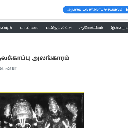
ஆப்பை டவுன்லோட் செய்யவும்
ெண்டிங்
வானிலை
பட்ஜெட் 2023-24
ஆரோக்கியம்
இன்றைய 
ைலக்காப்பு அலங்காரம்
6, 17:05 IST