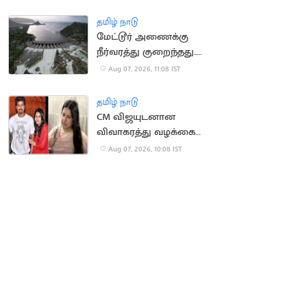
தமிழ் நாடு
மேட்டூர் அணைக்கு
நீர்வரத்து குறைந்தது..
13,674 கன அடியாக சரிவு
Aug 07, 2026, 11:08 IST
தமிழ் நாடு
CM விஜயுடனான
விவாகரத்து வழக்கை
வாபஸ் வாங்கினார்
Aug 07, 2026, 10:08 IST
சங்கீதா