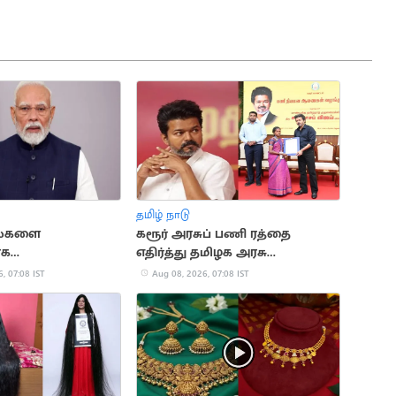
தமிழ் நாடு
ழல்களை
கரூர் அரசுப் பணி ரத்தை
ாக
எதிர்த்து தமிழக அரசு
ொள்பவர்களே
மேல்முறையீடு
, 07:08 IST
Aug 08, 2026, 07:08 IST
றுவார்கள்: பிரதமர்