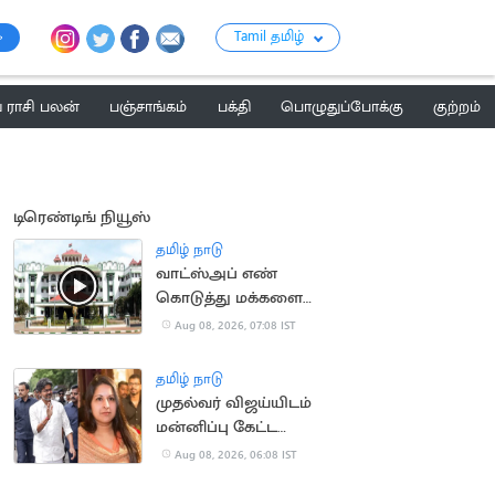
Tamil தமிழ்
ராசி பலன்
பஞ்சாங்கம்
பக்தி
பொழுதுப்போக்கு
குற்றம்
டிரெண்டிங் நியூஸ்
தமிழ் நாடு
வாட்ஸ்அப் எண்
கொடுத்து மக்களை
ஏமாற்ற வேண்டாம்:
Aug 08, 2026, 07:08 IST
உயர்நீதிமன்றம்
கண்டனம்
தமிழ் நாடு
முதல்வர் விஜய்யிடம்
மன்னிப்பு கேட்ட
மனைவி சங்கீதா?
Aug 08, 2026, 06:08 IST