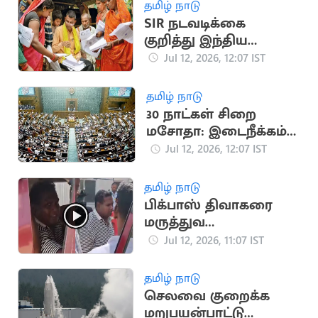
தமிழ் நாடு
SIR நடவடிக்கை
குறித்து இந்திய
அரசிடம் விளக்கம்
Jul 12, 2026, 12:07 IST
கேட்டு ஐநா நோட்டிஸ்
தமிழ் நாடு
30 நாட்கள் சிறை
மசோதா: இடைநீக்கம்
செய்ய நாடாளுமன்ற
Jul 12, 2026, 12:07 IST
குழு பரிந்துரை
தமிழ் நாடு
பிக்பாஸ் திவாகரை
மருத்துவ
பரிசோதனைக்கு
Jul 12, 2026, 11:07 IST
அழைத்து சென்ற
போலீசார்
தமிழ் நாடு
செலவை குறைக்க
மறுபயன்பாட்டு