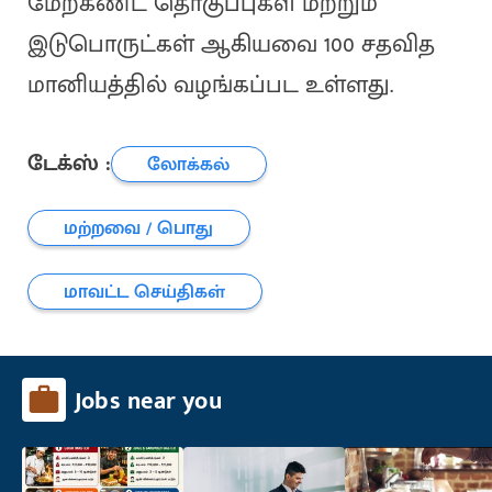
மேற்கண்ட தொகுப்புகள் மற்றும்
இடுபொருட்கள் ஆகியவை 100 சதவித
மானியத்தில் வழங்கப்பட உள்ளது.
டேக்ஸ் :
லோக்கல்
மற்றவை / பொது
மாவட்ட செய்திகள்
Jobs near you