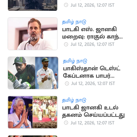
படைத்தளங்களை
Jul 12, 2026, 12:07 IST
குறிவைத்த ஈரான்
ட்ரோன்கள் தாக்குதல்
தமிழ் நாடு
பாடகி எஸ். ஜானகி
மறைவு: ராகுல் காந்தி
உருக்கமான இரங்கல்
Jul 12, 2026, 12:07 IST
தமிழ் நாடு
பாகிஸ்தான் டெஸ்ட்
கேப்டனாக பாபர்
நியமனம்: முன்னாள்
Jul 12, 2026, 12:07 IST
வீரர் அதிருப்தி
தமிழ் நாடு
பாடகி ஜானகி உடல்
தகனம் செய்யப்பட்டது
Jul 12, 2026, 12:07 IST