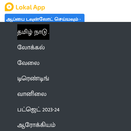
ஆப்பை டவுன்லோட் செய்யவும்
தமிழ் நாடு
லோக்கல்
வேலை
டிரெண்டிங்
வானிலை
பட்ஜெட் 2023-24
ஆரோக்கியம்